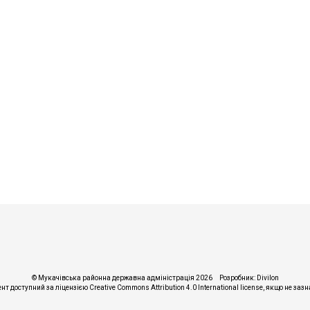
© Мукачівська районна державна адміністрація 2026
Розробник:
Divilon
ент доступний за ліцензією
Creative Commons Attribution 4.0 International license
, якщо не заз