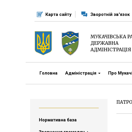
Перейти
до
Карта сайту
Зворотній зв'язок
основного
матеріалу
МУКАЧІВСЬКА 
ДЕРЖАВНА
АДМІНІСТРАЦІЯ
Головна
Адміністрація
Про Мука
ПАТР
Нормативна база