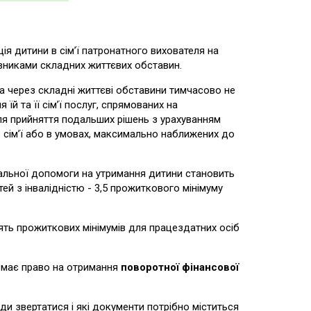
ія дитини в сім’ї патронатного вихователя на
вниками складних життєвих обставин.
а через складні життєві обставини тимчасово не
 та її сім’ї послуг, спрямованих на
для прийняття подальших рішень з урахуванням
 сім’ї або в умовах, максимально наближених до
іальної допомоги на утримання дитини становить
тей з інвалідністю - 3,5 прожиткового мінімуму
ять прожиткових мінімумів для працездатних осіб
ь має право на отримання
поворотної фінансової
и звертатися і які документи потрібно міститься