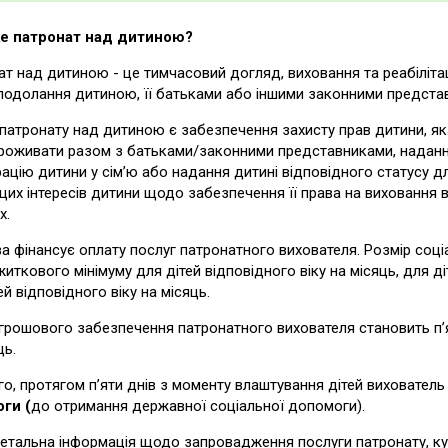
е патронат над дитиною?
т над дитиною - це тимчасовий догляд, виховання та реабілітац
подолання дитиною, її батьками або іншими законними предста
атронату над дитиною є забезпечення захисту прав дитини, як
оживати разом з батьками/законними представниками, надання їй
рацію дитини у сім’ю або надання дитині відповідного статусу 
их інтересів дитини щодо забезпечення її права на виховання в
х.
 фінансує оплату послуг патронатного вихователя. Розмір соц
житкового мінімуму для дітей відповідного віку на місяць, для ді
ей відповідного віку на місяць.
грошового забезпечення патронатного вихователя становить п’
ць.
го, протягом п’яти днів з моменту влаштування дітей виховател
ги (
до отримання державної соціальної допомоги).
етальна інформація щодо запровадження послуги патронату, куд