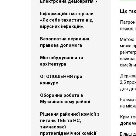
Електронна демократія
Що так
Інформаційні матеріали
«Як себе захистити від
Патрона
вірусних інфекцій».
період 
Безоплатна первинна
Метою п
правова допомога
може пр
реінтег
Містобудування та
найкращ
архітектура
сімейни
Держава
ОГОЛОШЕННЯ про
2,5 про
конкурс
для діт
Оборонна робота в
Розмір 
Мукачівському районі
на міся
Рішення районної комісії з
Крім то
питань ТЕБ та НС,
допомо
тимчасової
протиепідемічної комісії
Більш д