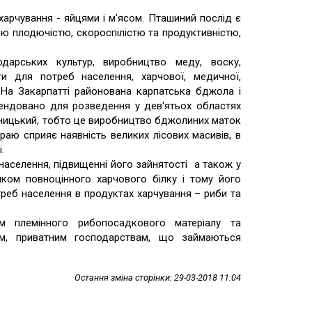
арчування - яйцями і м'ясом. Пташиний послід є
ю плодючістю, скороспілістю та продуктивністю,
одарських культур, виробництво меду, воску,
ти для потреб населення, харчової, медичної,
 На Закарпатті районована карпатська бджола і
ендовано для розведення у дев'ятьох областях
дницький, тобто це виробництво бджолиних маток
раю сприяє наявність великих лісових масивів, в
.
населення, підвищенні його зайнятості а також у
ником повноцінного харчового білку і тому його
реб населення в продуктах харчування – риби та
м племінного рибопосадкового матеріалу та
м, приватним господарствам, що займаються
Остання зміна сторінки: 29-03-2018 11:04