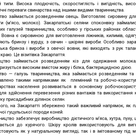
й типи. Висока плодючість, скоростиглість і вигідність, ви
чні переваги свинарства над іншими видами тваринництва.
тво займається розведенням овець. Виготовляє сировину для 
ти (м’ясо, молоко). Закарпатські селяни споконвіку займал
их галузей тваринництва, особливо у гірських районах област
 Вовна є сировиною для виготовлення ліжників, килимів, одя
ють бринзу і вурду, з овчин - шкіряні вироби. Особливо зараз,
ська бринза і вироби з овечої вовни, які виходять з рук тал
краю. Це візитівка Закарпаття.
ицтво займається розведенням кіз для одержання молока, 
ризується високим вмістом жиру і білка, бактерицидною дією.
тво — галузь тваринництва, яка займається розведенням та 
авлено такими напрямками як племінний та робочо-користув
арствах населення розвивається в основному робочокорист
для здійснення перевезення різних вантажів та використання 
ку присадибних ділянок селян.
ього, на Закарпатті збережено такий важливий напрямок, як п
ої гуцульської породи коней.
ицтво забезпечує виробництво дієтичного м’яса, хутра, пуху, 
ається до курячого. Шкіру кролів використовують для виго
товують як у натуральному вигляді, так і в імітованому під мо