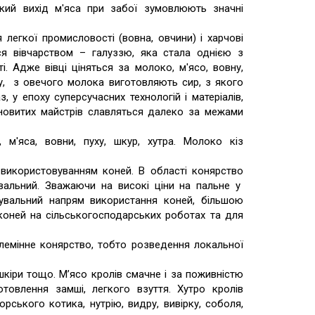
сокий вихід м'яса при забої зумовлюють значні
легкої промисловості (вовна, овчини) і харчові
ися вівчарством – галуззю, яка стала однією з
і. Адже вівці ціняться за молоко, м'ясо, вовну,
гу, з овечого молока виготовляють сир, з якого
 у епоху суперсучасних технологій і матеріалів,
ановитих майстрів славляться далеко за межами
м'яса, вовни, пуху, шкур, хутра. Молоко кіз
використовуванням коней. В області конярство
альний. Зважаючи на високі ціни на пальне у
увальний напрям використання коней, більшою
коней на сільськогосподарських роботах та для
лемінне конярство, тобто розведення локальної
шкіри тощо. М’ясо кролів смачне і за поживністю
товлення замші, легкого взуття. Хутро кролів
рського котика, нутрію, видру, вивірку, соболя,