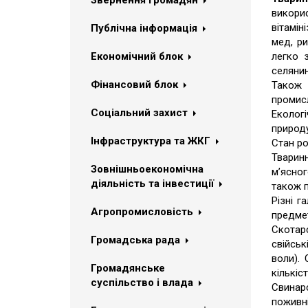
Звернення громадян
викорис
вітамін
Публічна інформація
мед, ри
Економічний блок
легко 
селянин
Фінансовий блок
Також 
промисл
Соціальний захист
Еколог
природу
Інфраструктура та ЖКГ
Стан ро
Тваринн
Зовнішньоекономічна
м’ясног
діяльність та інвестиції
також п
Різні г
Агропромисловість
предмет
Скотарс
Громадська рада
свійськ
воли). 
Громадянське
кількіс
суспільство і влада
Свинарс
поживні