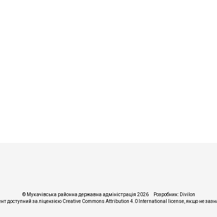
© Мукачівська районна державна адміністрація 2026
Розробник:
Divilon
ент доступний за ліцензією
Creative Commons Attribution 4.0 International license
, якщо не заз