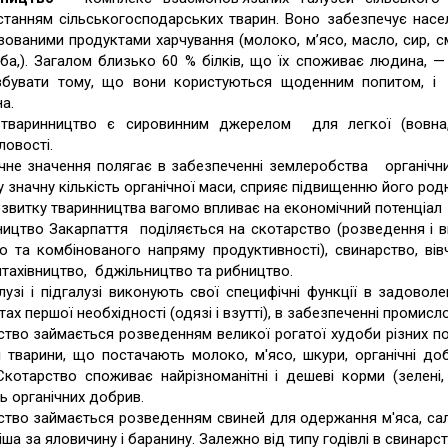
танням сільськогосподарських тварин. Воно забезпечує насел
ізованими продуктами харчування (молоко, м’ясо, масло, сир, с
ба,). Загалом близько 60 % білків, що їх споживає людина, 
збувати тому, що вони користуються щоденним попитом, і
а.
тваринництво є сировинним джерелом для легкої (вовна, 
овості.
ічне значення полягає в забезпеченні землеробства органічни
 значну кількість органічної маси, сприяє підвищенню його родю
звитку тваринництва вагомо впливає на економічний потенціал
ицтво Закарпаття поділяється на скотарство (розведення і в
о та комбінованого напряму продуктивності), свинарство, вів
тахівництво, бджільництво та рибництво.
алузі і підгалузі виконують свої специфічні функції в задовол
ах першої необхідності (одязі і взутті), в забезпеченні промис
тво займається розведенням великої рогатої худоби різних по
і тварини, що постачають молоко, м'ясо, шкури, органічні д
Скотарство споживає найрізноманітні і дешеві корми (зелені, 
ть органічних добрив.
тво займається розведенням свиней для одержання м'яса, сала
ша за яловичину і баранину. Залежно від типу годівлі в свинарст