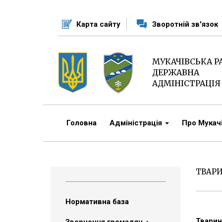
Перейти
до
Карта сайту
Зворотній зв'язок
основного
матеріалу
МУКАЧІВСЬКА 
ДЕРЖАВНА
АДМІНІСТРАЦІЯ
Головна
Адміністрація
Про Мука
ТВАР
Нормативна база
Тварин