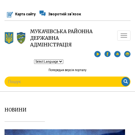
Перейти
до
Карта сайту
Зворотній зв'язок
основного
матеріалу
МУКАЧІВСЬКА РАЙОННА
Toggle
ДЕРЖАВНА
navigat
АДМІНІСТРАЦІЯ
Попередня версія порталу
ПОШУКОВА
ФОРМА
Пошук
НОВИНИ