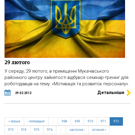
29 лютого
У середу, 29 лютого, в приміщенні Мукачівського
районного центру зайнятості відбувся семінар-тренінг для
роботодавців на тему: «Мотивація та розвиток персоналу».
Детальніше
29.02.2012
« перша
‹ попередня
…
968
969
970
971
972
973
974
975
976
…
наступна ›
остання »