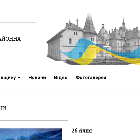
РАЙОННА
чівщину
Новини
Відео
Фотогалерея
НИ
26 січня