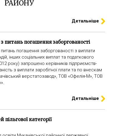
РАЙОНУ
Детальніше
ї з питань погашення заборгованості
з питань погашення заборгованості з виплати
ндій, інших соціальних виплат та податкового
2012 року) запрошено керівників підприємств-
аність з виплати заробітної плати та по внескам
ачівський верстатозавод», ТОВ «Офелія-М», ТОВ
».
Детальніше
й пільгової категорії
л освіти Мукачівської районної державної