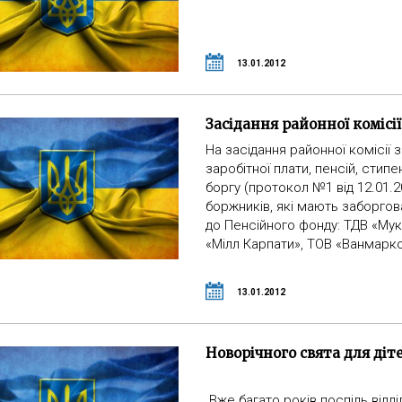
13.01.2012
Засідання районної комісі
На засідання районної комісії 
заробітної плати, пенсій, стипе
боргу (протокол №1 від 12.01.
боржників, які мають заборгов
до Пенсійного фонду: ТДВ «Мук
«Мілл Карпати», ТОВ «Ванмарко
13.01.2012
Новорічного свята для діте
Вже багато років поспіль відді