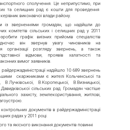
ранспортного сполучення. Це неприпустимо, при
ьких та селищних рад є кошти для проведення
в керівник виконавчої влади району.
ти із зверненнями громадян, що надійшли до
вчих комітетів сільських і селищних рад у 2011
зробити графік виїзних прийомів спеціалістів
Водночас він звернув увагу чиновників на
ня організації розгляду звернень, а також
ідставної відмови, проявів халатності та
аконних вимог заявників.
о райдержадміністрації надійшло 10 689 звернень
льшими скаржниками є жителі Кольчинської та
 В.Лучківської, В.Коропецької, В.Визницької,
.Давидківської сільських рад. Громадян частіше
іального захисту, землекористування, житлові,
лагоустрою.
контрольних документів в райдержадміністрації
щних радах у 2011 році.
ого та якісного виконання документів повинні