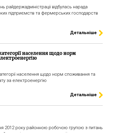
дань райдержадміністрації відбулась нарада
ьких підприємств та фермерських господарств
Детальніше
 категорії населення щодо норм
електроенергію
 категорії населення щодо норм споживання та
ату за електроенергію
Детальніше
ічня 2012 року районною робочою групою з питань