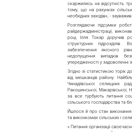
скаржились на відсутність т
тому, що на рахунках сільс
необхідних заходів», - зауважи
Розглядаючи підсумки робо
райдержадміністрації, викона
році, Ілля Токар доручив ро
структурних підрозділів. 
забезпечення якісного рів
недопущення випадків безп
упередженості у задоволенні з
Згідно зі статистикою торік д
від мешканців району. Найбі
Чинадіївської селищних рад,
Ракошинської, Макарівської, Н
за все турбують питання соц
сільського господарства та б
Йшлося й про стан виконання 
та виконкомах сільських і сели
« Питання організації своєчасн