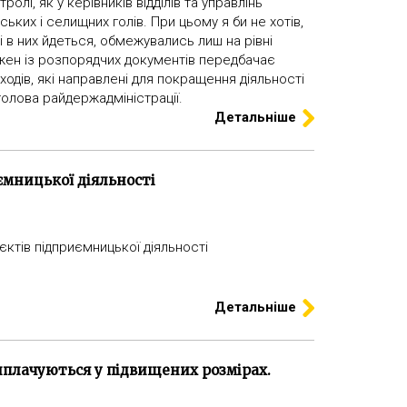
олі, як у керівників відділів та управлінь
ьських і селищних голів. При цьому я би не хотів,
і в них йдеться, обмежувались лиш на рівні
жен із розпорядчих документів передбачає
ходів, які направлені для покращення діяльності
в голова райдержадміністрації.
Детальніше
иємницької діяльності
єктів підприємницької діяльності
Детальніше
 виплачуються у підвищених розмірах.