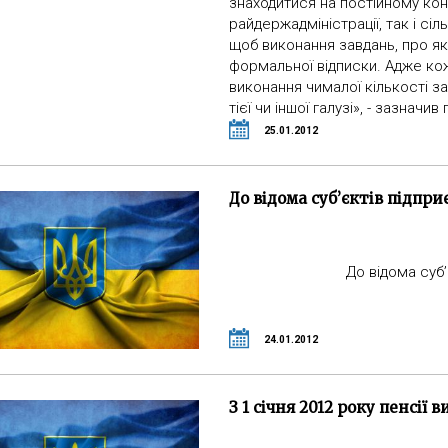
знаходитися на постійному контр
райдержадміністрації, так і сіл
щоб виконання завдань, про як
формальної відписки. Адже ко
виконання чималої кількості за
тієї чи іншої галузі», - зазначи
25.01.2012
До відома суб’єктів підпр
До відома суб’
24.01.2012
З 1 січня 2012 року пенсії