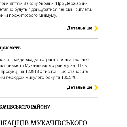
 з прийняттям Закону України “Про Державний
етапно будуть підвищуватися пенсійні виплати,
чини прожиткового мінімуму.
Детальніше
приємств
вської райдержадміністрації проаналізовано
підприємств Мукачівського району за 11-ть
 продукції на 123813,0 тис.грн., що становить
дним періодом минулого року та 106,5 % .
Детальніше
КАЧІВСЬКОГО РАЙОНУ
ШКАНЦІВ МУКАЧІВСЬКОГО