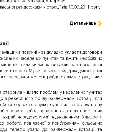
 зайнятості населення, утвореної
ської райдержадміністрації від 10.06.2011 року
Детальніше
ації
качівщини повинні невідкладно укласти договори
дкованих населених пунктах та вжити необхідних
никнення надзвичайних ситуацій при погіршенні
лосив голова Мукачівської райдержадміністрації
го засідання колегії райдержадміністрації, яке
да створила чимало проблем у населених пунктах
що з резервного фонду райдержадміністрації, для
оботи дорожніх служб, було виділено додаткову
абезпечити під’їзд практично до всіх населених
 я вкрай незадоволений відношенням більшості
до роботи, пов’язаної з прибиранням сільських
Люди телефонували до райдержадміністрації та