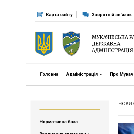
Перейти
до
Карта сайту
Зворотній зв'язок
основного
матеріалу
МУКАЧІВСЬКА 
ДЕРЖАВНА
АДМІНІСТРАЦІЯ
Головна
Адміністрація
Про Мука
НОВИ
Нормативна база