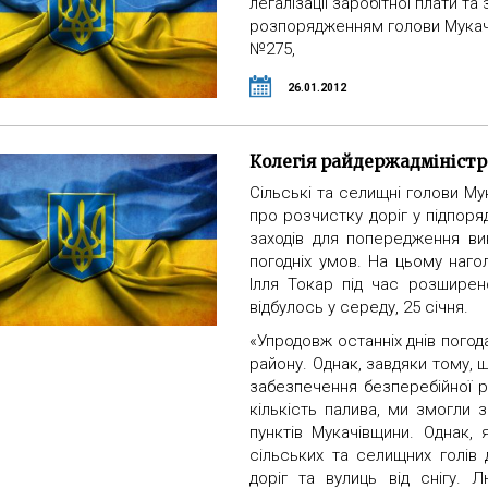
легалізації заробітної плати та
розпорядженням голови Мукачів
№275,
26.01.2012
Колегія райдержадміністр
Сільські та селищні голови Му
про розчистку доріг у підпоря
заходів для попередження ви
погодніх умов. На цьому наго
Ілля Токар під час розширено
відбулось у середу, 25 січня.
«Упродовж останніх днів пого
району. Однак, завдяки тому, 
забезпечення безперебійної р
кількість палива, ми змогли з
пунктів Мукачівщини. Однак,
сільських та селищних голів 
доріг та вулиць від снігу. 