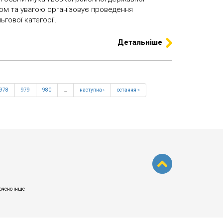
лом та увагою організовує проведення
ьгової категорії.
Детальніше
978
979
980
…
наступна ›
остання »
начено інше