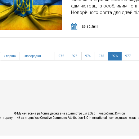
адміністрації з особливим теп
Новорічного свята для дітей піл
30.12.2011
« перша
‹ попередня
…
972
973
974
975
976
977
© Мукачівська районна державна адміністрація 2026
Розробник:
Divilon
ент доступний за ліцензією
Creative Commons Attribution 4.0 International license
, якщо не заз