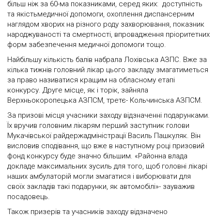
більш ніж за 60-ма показниками, серед яких: доступність
та якістьмедичної допомоги, охоплення диспансерним
наглядом хворих на різного роду захворювання, показник
народжуваності та смертності, впровадження пріоритетних
форм забезпечення медичної допомоги тощо.
Найбільшу кількість балів набрала Лохівська АЗПС. Вже за
кілька тижнів головний лікар цього закладу змагатиметься
за право називатися кращим на обласному етапі
конкурсу. Друге місце, як і торік, зайняла
Верхньокоропецька АЗПСМ, третє- Кольчинська АЗПСМ.
За призові місця учасники заходу відзначенні подарунками.
Їх вручив головним лікарям перший заступник голови
Мукачівської райдержадміністрації Василь Пашкуляк. Він
висловив сподівання, що вже в наступному році призовий
фонд конкурсу буде значно більшим. «Районна влада
докладе максимальних зусиль для того, щоб головні лікарі
наших амбулаторій могли змагатися і виборювати для
своїх закладів такі подарунки, як автомобілі»- зауважив
посадовець.
Також призерів та учасників заходу відзначено