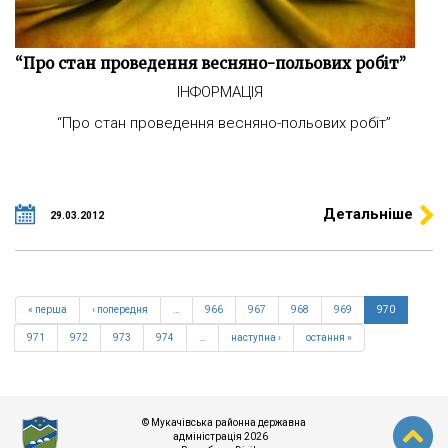
“Про стан проведення весняно-польових робіт”
ІНФОРМАЦІЯ
“Про стан проведення весняно-польових робіт”
Детальніше
29.03.2012
« перша
‹ попередня
…
966
967
968
969
970
971
972
973
974
…
наступна ›
остання »
© Мукачівська районна державна
адміністрація 2026