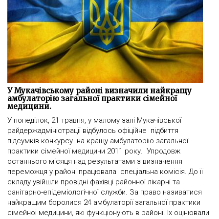
У Мукачівському районі визначили найкращу
амбулаторію загальної практики сімейної
медицини.
У понеділок, 21 травня, у малому залі Мукачівської
райдержадміністрації відбулось офіційне підбиття
підсумків конкурсу на кращу амбулаторію загальної
практики сімейної медицини 2011 року. Упродовж
останнього місяця над результатами з визначення
переможця у районі працювала спеціальна комісія. До її
складу увійшли провідні фахівці районної лікарні та
санітарно-епідеміологічної служби. За право називатися
найкращим боролися 24 амбулаторії загальної практики
сімейної медицини, які функціонують в районі. Їх оцінювали