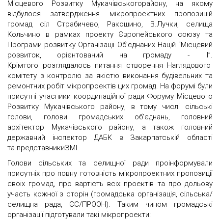
Місцевого Розвитку Мукачівськогорайону, на якому
відбулося затвердження мікропроектних пропозицій
громад сіл Страбичево, Ракошино, В.Лучки, селища
Кольчино в рамках проекту Європейського союзу та
Програми розвитку Організації Об’єднаних Націй “Місцевий
розвиток, орієнтований на громаду - ІІ”.
Крімтого розглядалось питання створення Наглядового
комітету з контролю за якістю виконання будівельних та
ремонтних робіт мікропроектів цих громад. На форумі були
присутні учасники координаційної ради Форуму Місцевого
Розвитку Мукачівського району, в тому числі сільські
голови, голови громадських об’єднань, головний
архітектор Мукачівського району, а також головний
державний інспектор ДАБК в Закарпатській області
та представникиЗМІ.
Голови сільських та селищної ради проінформували
присутніх про повну готовність мікропроектних пропозиції
своїх громад, про вартість всіх проектів та про дольову
участь кожної з сторін (громадська організація, сільська/
селищна рада, ЄС/ПРООН). Таким чином громадські
організації підготували такі мікропроекти: