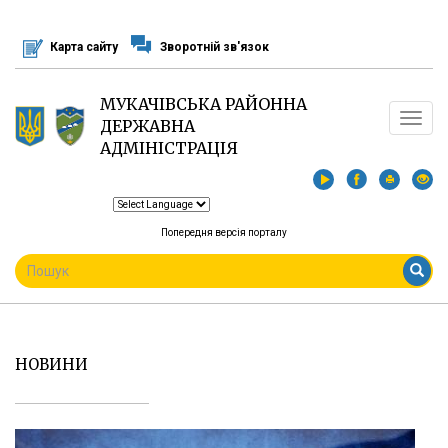
Перейти
до
Карта сайту
Зворотній зв'язок
основного
матеріалу
МУКАЧІВСЬКА РАЙОННА
Toggle
ДЕРЖАВНА
navigat
АДМІНІСТРАЦІЯ
Попередня версія порталу
ПОШУКОВА
ФОРМА
Пошук
НОВИНИ