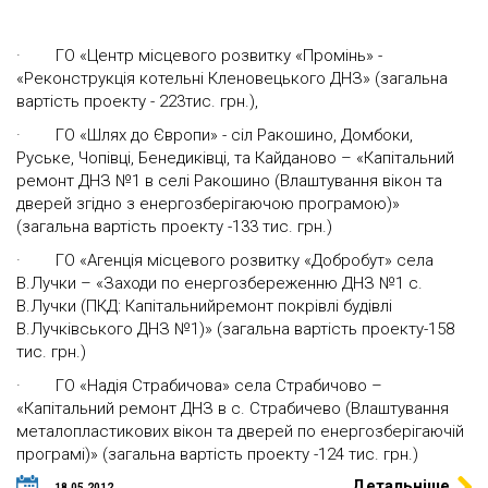
· ГО «Центр місцевого розвитку «Промінь» -
«Реконструкція котельні Кленовецького ДНЗ» (загальна
вартість проекту - 223тис. грн.),
· ГО «Шлях до Європи» - сіл Ракошино, Домбоки,
Руське, Чопівці, Бенедиківці, та Кайданово – «Капітальний
ремонт ДНЗ №1 в селі Ракошино (Влаштування вікон та
дверей згідно з енергозберігаючою програмою)»
(загальна вартість проекту -133 тис. грн.)
· ГО «Агенція місцевого розвитку «Добробут» села
В.Лучки – «Заходи по енергозбереженню ДНЗ №1 с.
В.Лучки (ПКД: Капітальнийремонт покрівлі будівлі
В.Лучківського ДНЗ №1)» (загальна вартість проекту-158
тис. грн.)
· ГО «Надія Страбичова» села Страбичово –
«Капітальний ремонт ДНЗ в с. Страбичево (Влаштування
металопластикових вікон та дверей по енергозберігаючій
програмі)» (загальна вартість проекту -124 тис. грн.)
Детальніше
18.05.2012