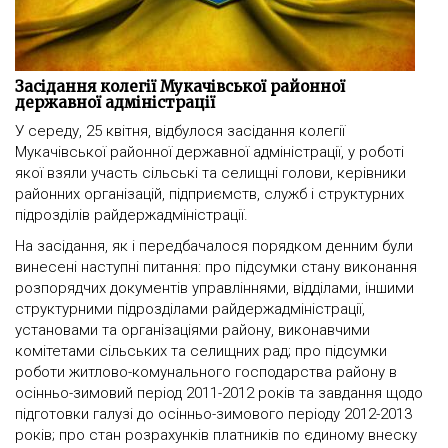
Засідання колегії Мукачівської районної
державної адміністрації
У середу, 25 квітня, відбулося засідання колегії
Мукачівської районної державної адміністрації, у роботі
якої взяли участь сільські та селищні голови, керівники
районних організацій, підприємств, служб і структурних
підрозділів райдержадміністрації.
На засідання, як і передбачалося порядком денним були
винесені наступні питання: про підсумки стану виконання
розпорядчих документів управліннями, відділами, іншими
структурними підрозділами райдержадміністрації,
установами та організаціями району, виконавчими
комітетами сільських та селищних рад; про підсумки
роботи житлово-комунального господарства району в
осінньо-зимовий період 2011-2012 років та завдання щодо
підготовки галузі до осінньо-зимового періоду 2012-2013
років; про стан розрахунків платників по єдиному внеску