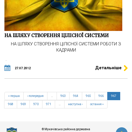
НА ШЛЯХУ СТВОРЕННЯ ЦІЛІСНОЇ СИСТЕМИ
НА ШЛЯХУ СТВОРЕННЯ ЦІЛІСНОЇ СИСТЕМИ РОБОТИ З
КАДРАМИ
.
Детальніше
27.07.2012
« перша
‹ попередня
…
963
964
965
966
967
968
969
970
971
…
наступна ›
остання »
© Мукачівська районна державна