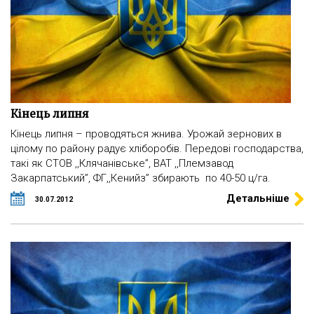
Кінець липня
Кінець липня – проводяться жнива. Урожай зернових в
цілому по району радує хліборобів. Передові господарства,
такі як СТОВ ,,Клячанівське”, ВАТ ,,Племзавод
Закарпатський”, ФГ,,Кенийз” збирають по 40-50 ц/га.
Детальніше
30.07.2012