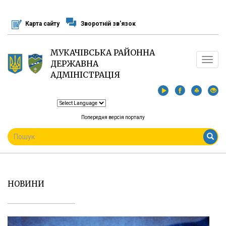
Перейти
до
Карта сайту
Зворотній зв'язок
основного
матеріалу
МУКАЧІВСЬКА РАЙОННА
Toggle
ДЕРЖАВНА
navigat
АДМІНІСТРАЦІЯ
Попередня версія порталу
ПОШУКОВА
ФОРМА
Пошук
НОВИНИ