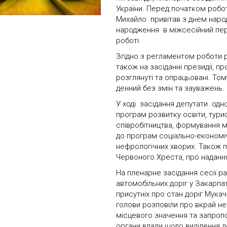
України. Перед початком робо
Михайло привітав з днем народж
народження в міжсесійний періо
роботі.
Згідно з регламентом роботи ра
також на засіданні президії, п
розглянуті та опрацьовані. То
денний без змін та зауважень.
У ході засідання депутати одн
програм розвитку освіти, тури
співробітництва, формування м
до програм соціально-економіч
нефрологічних хворих. Також п
Червоного Хреста, про наданн
На пленарне засідання сесії 
автомобільних доріг у Закарпа
присутніх про стан доріг Мукач
голови розповіли про вкрай нез
місцевого значення та запропо
органи влади щодо виділення д