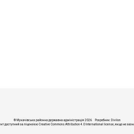
© Мукачівська районна державна адміністрація 2026
Розробник:
Divilon
ент доступний за ліцензією
Creative Commons Attribution 4.0 International license
, якщо не заз