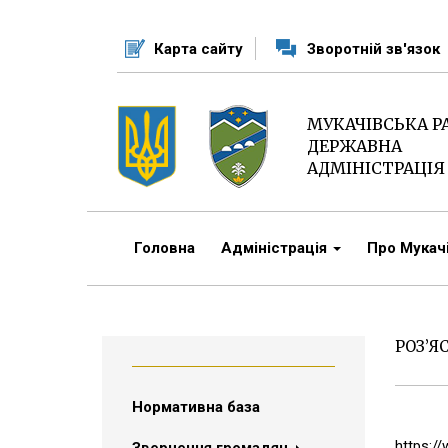
Перейти
до
Карта сайту
Зворотній зв'язок
основного
матеріалу
МУКАЧІВСЬКА 
ДЕРЖАВНА
АДМІНІСТРАЦІЯ
Головна
Адміністрація
Про Мука
РОЗ’Я
Нормативна база
https://