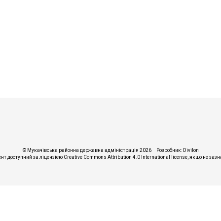
© Мукачівська районна державна адміністрація 2026
Розробник:
Divilon
ент доступний за ліцензією
Creative Commons Attribution 4.0 International license
, якщо не заз