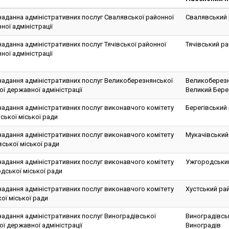
наданна адміністративних послуг Свалявської районної
Свалявський 
ої адміністрації
аданна адміністративних послуг Тячівської районної
Тячівський рай
ої адміністрації
надання адміністративних послуг Великоберезнянської
Великоберезн
ї державної адміністрації
Великий Бере
надання адміністративних послуг виконавчого комітету
Берегівський 
ської міської ради
надання адміністративних послуг виконавчого комітету
Мукачівський
ської міської ради
надання адміністративних послуг виконавчого комітету
Ужгородський
дської міської ради
надання адміністративних послуг виконавчого комітету
Хустський рай
ої міської ради
надання адміністративних послуг Виноградівської
Виноградівськ
ї державної адміністрації
Виноградів