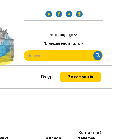
Попередня версія порталу
ПОШУКОВА
ФОРМА
Пошук
Вхід
Реєстрація
Контактний
ункт
Адреса
телефон