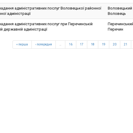
надання адміністративних послуг Воловецької районної
Воловецький 
ої адміністрації
Воловець
надання адміністративних послуг при Перечинській
Перечинський
й державній адміністрації
Перечин
« перша
‹ попередня
…
16
17
18
19
20
21