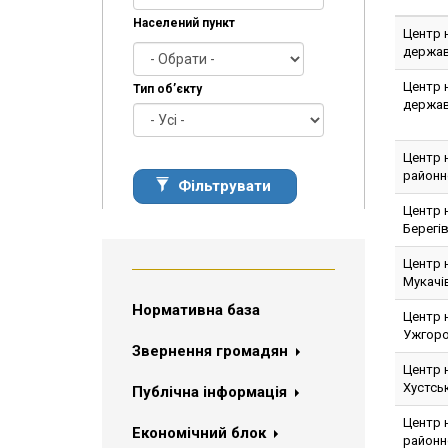
Населений пункт
Центр 
державн
Центр н
Тип об’єкту
державн
Центр 
районно
Фільтрувати
Центр 
Берегів
Центр 
Мукачів
Нормативна база
Центр 
Ужгоро
Звернення громадян
Центр 
Хустськ
Публічна інформація
Центр 
Економічний блок
районно