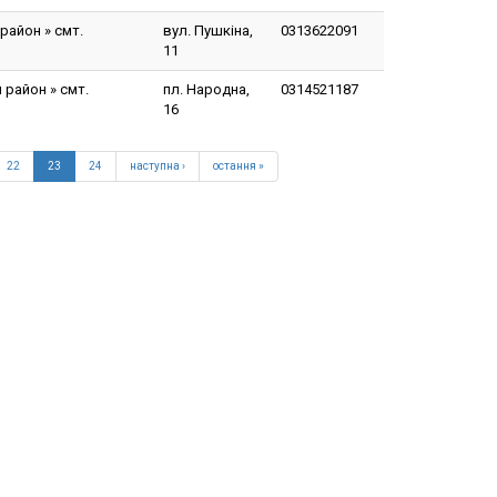
район » смт.
вул. Пушкіна,
0313622091
11
 район » смт.
пл. Народна,
0314521187
16
22
23
24
наступна ›
остання »