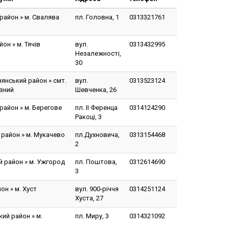
район » м. Свалява
пл. Головна, 1
0313321761
он » м. Тячів
вул.
0313432995
Незалежності,
30
янський район » смт.
вул.
0313523124
зний
Шевченка, 26
район » м. Берегове
пл. ІІ Ференца
0314124290
Ракоці, 3
 район » м. Мукачево
пл.Духновича,
0313154468
2
 район » м. Ужгород
пл. Поштова,
0312614690
3
он » м. Хуст
вул. 900-річчя
0314251124
Хуста, 27
ий район » м.
пл. Миру, 3
0314321092