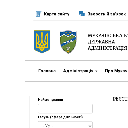
Перейти
до
Карта сайту
Зворотній зв'язок
основного
матеріалу
МУКАЧІВСЬКА 
ДЕРЖАВНА
АДМІНІСТРАЦІЯ
Головна
Адміністрація
Про Мука
РЕЄСТ
Найменування
Галузь (сфера діяльності)