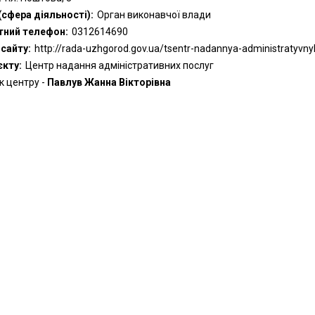
(сфера діяльності):
Орган виконавчої влади
тний телефон:
0312614690
сайту:
http://rada-uzhgorod.gov.ua/tsentr-nadannya-administratyvnyh
єкту:
Центр надання адміністративних послуг
к центру -
Павлув Жанна Вікторівна