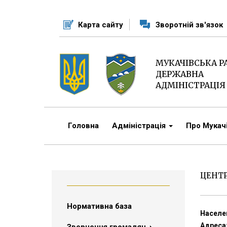
Перейти
до
Карта сайту
Зворотній зв'язок
основного
матеріалу
МУКАЧІВСЬКА 
ДЕРЖАВНА
АДМІНІСТРАЦІЯ
Головна
Адміністрація
Про Мука
ЦЕНТР
Нормативна база
Населен
Адреса