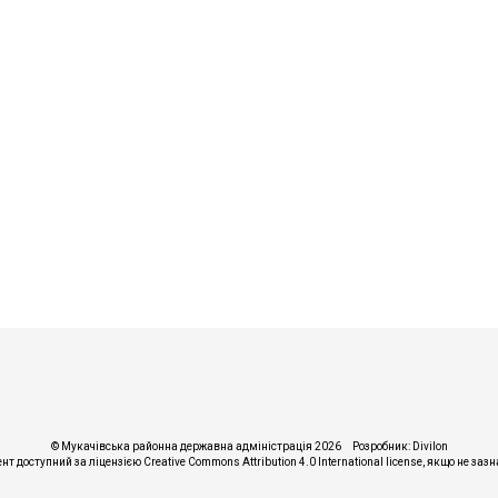
© Мукачівська районна державна адміністрація 2026
Розробник:
Divilon
ент доступний за ліцензією
Creative Commons Attribution 4.0 International license
, якщо не заз