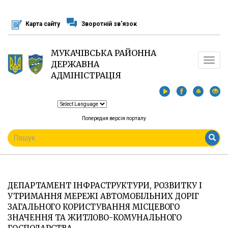
Перейти
до
Карта сайту
Зворотній зв'язок
основного
матеріалу
МУКАЧІВСЬКА РАЙОННА
Toggle
ДЕРЖАВНА
navigat
АДМІНІСТРАЦІЯ
Попередня версія порталу
ПОШУКОВА
ФОРМА
Пошук
ДЕПАРТАМЕНТ ІНФРАСТРУКТУРИ, РОЗВИТКУ І
УТРИМАННЯ МЕРЕЖІ АВТОМОБІЛЬНИХ ДОРІГ
ЗАГАЛЬНОГО КОРИСТУВАННЯ МІСЦЕВОГО
ЗНАЧЕННЯ ТА ЖИТЛОВО-КОМУНАЛЬНОГО