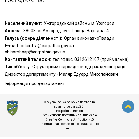
ГОСПОДАРСТВА
Населений пункт:
Ужгородський район » м. Ужгород
Адреса:
88008. м. Ужгород, вул. Площа Народна, 4
Галузь (сфера діяльності):
Орган виконавчої влади
Е-mail:
odainfra@carpathia.gov.ua,
oblcomhosp@carpathia.gov.ua
Контактний телефон:
тел./факс: 0312612107 (приймальна)
Тип об’єкту:
Структурний підрозділ облдержадміністрації
Директор департаменту - Маляр Едуард Миколайович
Інформація про департамент
© Мукачівська районна державна
адміністрація 2026
Розробник:
Divilon
Весь контент доступний за ліцензією
Creative Commons Attribution 4.0
International license
, якщо не зазначено
інше