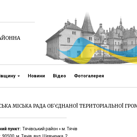
РАЙОННА
чівщину
Новини
Відео
Фотогалерея
СЬКА МІСЬКА РАДА ОБ'ЄДНАНОЇ ТЕРИТОРІАЛЬНОЇ ГР
ий пункт:
Тячівський район » м. Тячів
:
90500, м. Тячів, вул. Шевченка, 2