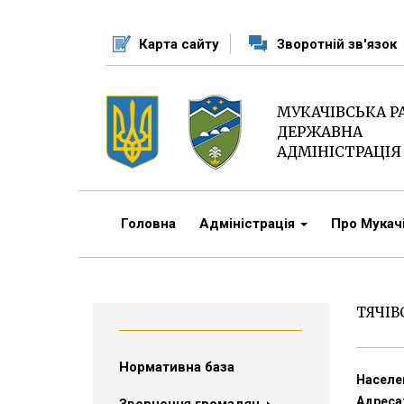
Перейти
до
Карта сайту
Зворотній зв'язок
основного
матеріалу
МУКАЧІВСЬКА 
ДЕРЖАВНА
АДМІНІСТРАЦІЯ
Головна
Адміністрація
Про Мука
ТЯЧІВ
Нормативна база
Населен
Адреса