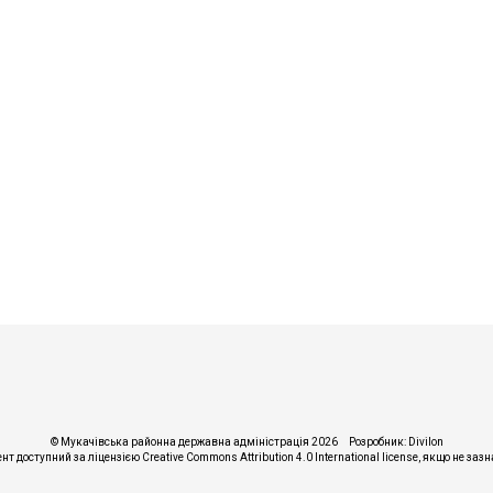
© Мукачівська районна державна адміністрація 2026
Розробник:
Divilon
ент доступний за ліцензією
Creative Commons Attribution 4.0 International license
, якщо не заз