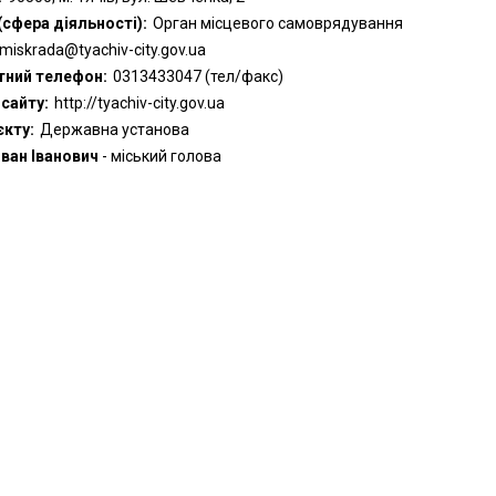
(сфера діяльності):
Орган місцевого самоврядування
miskrada@tyachiv-city.gov.ua
тний телефон:
0313433047 (тел/факс)
сайту:
http://tyachiv-city.gov.ua
єкту:
Державна установа
ван Іванович
- міський голова