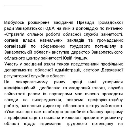
Відбулось розширене засідання Президії Громадської
ради Закарпатської ОДА, на якій з доповіддю по питанню
«Стратегія спільної роботи обласної служби зайнятості,
органів влади, навчальних закладів та громадських
організацій по збереженню трудового потенціалу в
Закарпатській області» виступив директор Закарпатського
обласного центру зайнятості Юрій Фущич.
Участь у засіданні взяли також представники профільних
департаментів обласної адміністрації, сектору Державної
регуляторної служби в області.
На закарпатському ринку праці нині утворився
кваліфікаційний дисбаланс та «кадровий голод», служба
зайнятості разом із партнерами має вчасно проводити
заходи на випередження, зокрема профорієнтаційну
роботу, наголосив директор обласного центру зайнятості.
«Уже сьогодні нам необхідно розробити обласну програму
з профорієнтації та визначити ключові пріоритети розвитку
області щодо втримання трудового потенціалу на