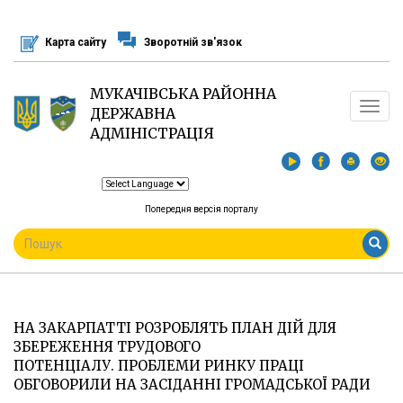
Перейти
до
Карта сайту
Зворотній зв'язок
основного
матеріалу
МУКАЧІВСЬКА РАЙОННА
Toggle
ДЕРЖАВНА
navigat
АДМІНІСТРАЦІЯ
Попередня версія порталу
ПОШУКОВА
ФОРМА
Пошук
НА ЗАКАРПАТТІ РОЗРОБЛЯТЬ ПЛАН ДІЙ ДЛЯ
ЗБЕРЕЖЕННЯ ТРУДОВОГО
ПОТЕНЦІАЛУ. ПРОБЛЕМИ РИНКУ ПРАЦІ
ОБГОВОРИЛИ НА ЗАСІДАННІ ГРОМАДСЬКОЇ РАДИ