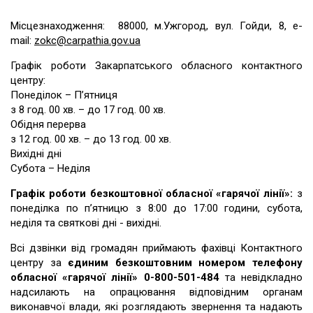
Місцезнаходження: 88000, м.Ужгород, вул. Гойди, 8, e-
mail:
zokc@carpathia.gov.ua
Графік роботи Закарпатського обласного контактного
центру:
Понеділок – П’ятниця
з 8 год. 00 хв. – до 17 год. 00 хв.
Обідня перерва
з 12 год. 00 хв. – до 13 год. 00 хв.
Вихідні дні
Субота – Неділя
Графік роботи безкоштовної обласної «гарячої лінії»:
з
понеділка по п’ятницю з 8:00 до 17:00 години, субота,
неділя та святкові дні - вихідні.
Всі дзвінки від громадян приймають фахівці Контактного
центру за
єдиним безкоштовним номером телефону
обласної «гарячої лінії» 0-800-501-484
та невідкладно
надсилають на опрацювання відповідним органам
виконавчої влади, які розглядають звернення та надають