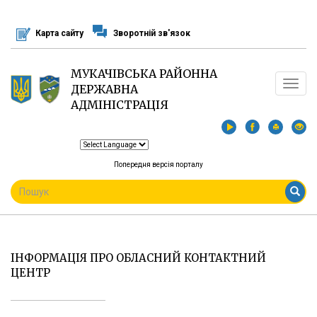
Перейти
до
Карта сайту
Зворотній зв'язок
основного
матеріалу
МУКАЧІВСЬКА РАЙОННА
Toggle
ДЕРЖАВНА
navigat
АДМІНІСТРАЦІЯ
Попередня версія порталу
ПОШУКОВА
ФОРМА
Пошук
ІНФОРМАЦІЯ ПРО ОБЛАСНИЙ КОНТАКТНИЙ
ЦЕНТР