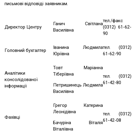
письмові відповіді заявникам.
тел./факс
Ганич Світлана
Директор Центру
(0312) 61-62-
Василівна
90
Іванина Людмила
тел. (0312)
Головний бухгалтер
Юріївна
61-62-90
Товт Маріанна
Аналітики
Тіберіївна
тел. (0312)
консолідованої
61-42-80
Петришинець Людмила
інформації
Василівна
Грегор Катерина
Леонідівна
тел. (0312)
Фахівці
61-42-08
Бачуріна Віталія
Віталіївна