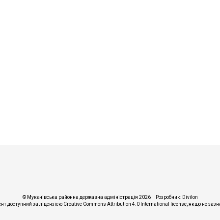
© Мукачівська районна державна адміністрація 2026
Розробник:
Divilon
ент доступний за ліцензією
Creative Commons Attribution 4.0 International license
, якщо не заз