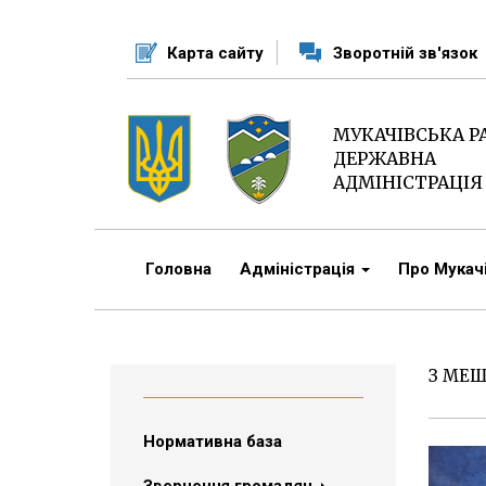
Перейти
до
Карта сайту
Зворотній зв'язок
основного
матеріалу
МУКАЧІВСЬКА 
ДЕРЖАВНА
АДМІНІСТРАЦІЯ
Головна
Адміністрація
Про Мука
З МЕШ
Нормативна база