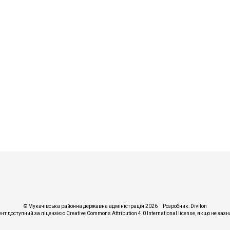
© Мукачівська районна державна адміністрація 2026
Розробник:
Divilon
ент доступний за ліцензією
Creative Commons Attribution 4.0 International license
, якщо не заз