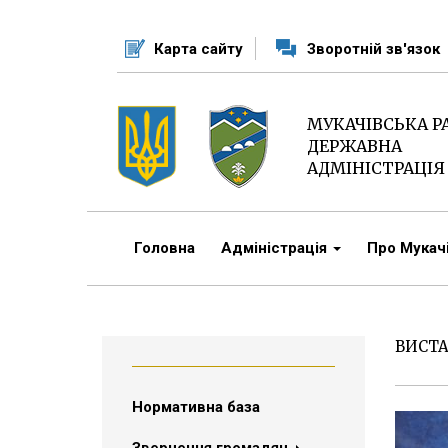
Перейти
до
Карта сайту
Зворотній зв'язок
основного
матеріалу
МУКАЧІВСЬКА 
ДЕРЖАВНА
АДМІНІСТРАЦІЯ
Головна
Адміністрація
Про Мука
ВИСТ
Нормативна база