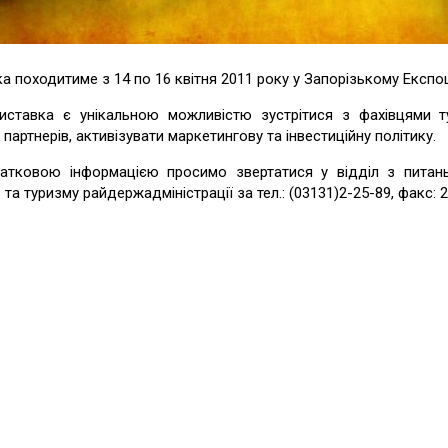
а походитиме з 14 по 16 квітня 2011 року у Запорізькому Експоц
иставка є унікальною можливістю зустрітися з фахівцями т
 партнерів, активізувати маркетингову та інвестиційну політику.
атковою інформацією просимо звертатися у відділ з питань 
в та туризму райдержадміністрації за тел.: (03131)2-25-89, факс: 2