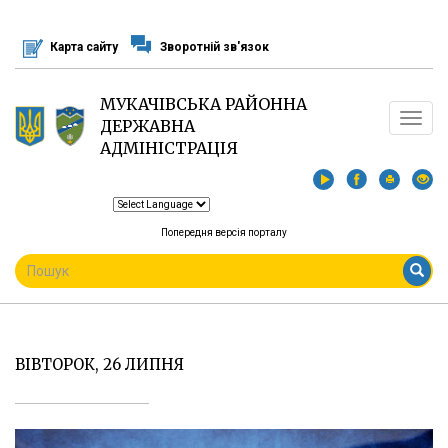
Перейти
до
Карта сайту
Зворотній зв'язок
основного
матеріалу
МУКАЧІВСЬКА РАЙОННА
Toggle
ДЕРЖАВНА
navigat
АДМІНІСТРАЦІЯ
Попередня версія порталу
ПОШУКОВА
ФОРМА
Пошук
ВІВТОРОК, 26 ЛИПНЯ