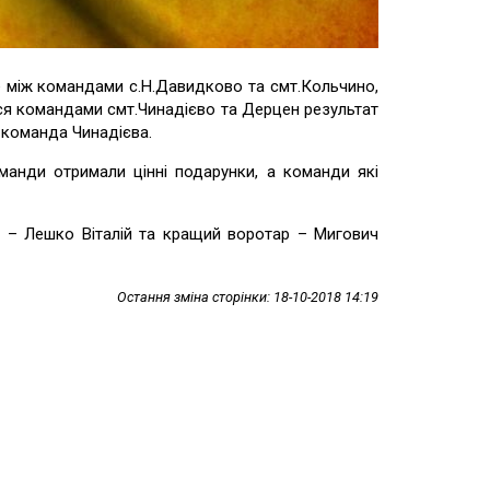
це між командами с.Н.Давидково та смт.Кольчино,
ися командами смт.Чинадієво та Дерцен результат
а команда Чинадієва.
манди отримали цінні подарунки, а команди які
к – Лешко Віталій та кращий воротар – Мигович
Остання зміна сторінки: 18-10-2018 14:19