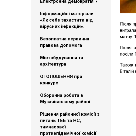
Електронна демократія
Інформаційні матеріали
«Як себе захистити від
Після п
вірусних інфекцій».
виграла
матчу: 
Безоплатна первинна
правова допомога
Після 
посіли 
Містобудування та
архітектура
Також 
Віталій
ОГОЛОШЕННЯ про
конкурс
Оборонна робота в
Мукачівському районі
Рішення районної комісії з
питань ТЕБ та НС,
тимчасової
протиепідемічної комісії