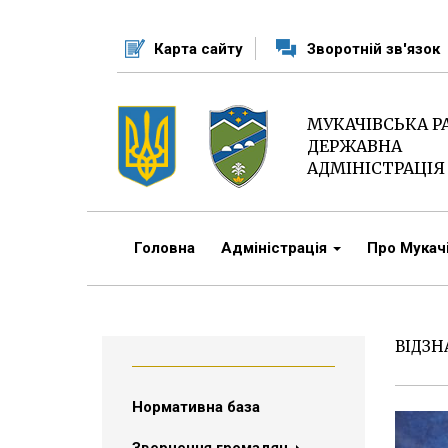
Перейти
до
Карта сайту
Зворотній зв'язок
основного
матеріалу
МУКАЧІВСЬКА 
ДЕРЖАВНА
АДМІНІСТРАЦІЯ
Головна
Адміністрація
Про Мука
ВІДЗН
Нормативна база