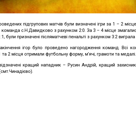
роведених підгрупових матчів були визначені ігри за 1 – 2 міс
 команда с.Н.Давидково з рахунком 2:0. За 3 – 4 місце змагал
1:1, були призначені післяматчеві пенальті з рахунком 3:2 виграл
закінчення ігор було проведено нагородження команд. Всі ко
1 та 2 місця отримали футбольну форму, мʼячі, грамоти та медалі.
відзначені кращий нападник – Русин Андрій, кращий захисни
 (смт.Чинадієво).