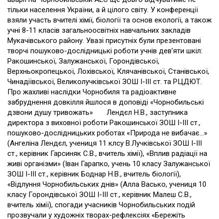
тільки населення України, а й цілого світу. У конференції
взяли участь вчителі хімії, біології та основ екології, а також
учні 8-11 класів загальноосвітніх навчальних закладів
Мукачівського району. Увазі присутніх були презентовані
творчі пошуково-дослідницькі роботи учнів дев’яти шкіл:
Ракошинської, Залужанської, Горондівської,
Верхньокропецької, Лохівської, Клячанівської, Станівської,
Чинадіївської, Великолучківської ЗОШ І-ІІІ ст. та РЦДЮТ.
Про жахливі наслідки Чорнобиля та радіоактивне
забруднення довкілля йшлося в доповіді «Чорнобильські
дзвони душу тривожать» Лендєл Н.В., заступника
директора з виховної роботи Ракошинської ЗОШ І-ІІІ ст.,
пошуково-дослідницьких роботах «Природа не вибачає…»
(Ангеліна Лендєл, учениця 11 клсу В.Лучківської ЗОШ І-ІІІ
ст., керівник Гарсиняк С.В., вчитель хімії), «Вплив радіації на
живі організми» (Іван Гарапко, учень 10 класу Залужанської
ЗОШ І-ІІІ ст., керівник Боднар Н.В., вчитель біології),
«Відлуння Чорнобильських днів» (Алла Васько, учениця 10
класу Горондівської ЗОШ І-ІІІ ст., керівник Малеш С.В.,
вчитель хімії), спогади учасників Чорнобильських подій
прозвучали у художніх творах-рефлексіях «Бережіть