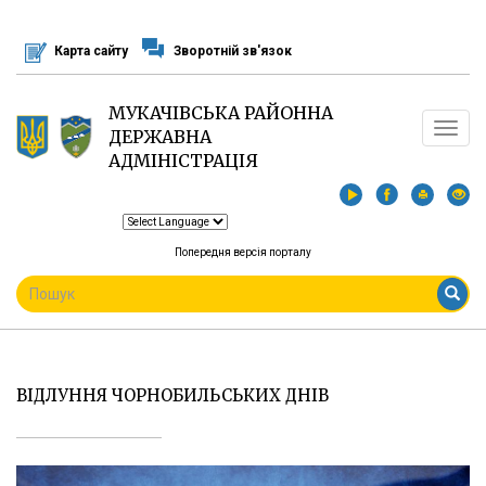
Перейти
до
Карта сайту
Зворотній зв'язок
основного
матеріалу
МУКАЧІВСЬКА РАЙОННА
Toggle
ДЕРЖАВНА
navigat
АДМІНІСТРАЦІЯ
Попередня версія порталу
ПОШУКОВА
ФОРМА
Пошук
ВІДЛУННЯ ЧОРНОБИЛЬСЬКИХ ДНІВ