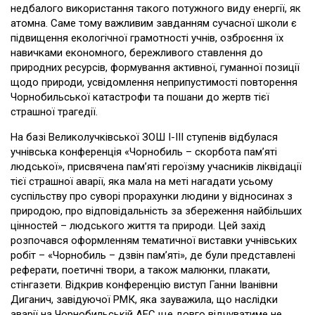
недбалого використання такого потужного виду енергії, як
атомна. Саме тому важливим завданням сучасної школи є
підвищення екологічної грамотності учнів, озброєння їх
навичками економного, бережливого ставлення до
природних ресурсів, формування активної, гуманної позиції
щодо природи, усвідомлення неприпустимості повторення
Чорнобильської катастрофи та пошани до жертв тієї
страшної трагедії.
На базі Великолучківської ЗОШ І-ІІІ ступенів відбулася
учнівська конференція «Чорнобиль – скорбота пам’яті
людської», присвячена пам’яті героїзму учасників ліквідації
тієї страшної аварії, яка мала на меті нагадати усьому
суспільству про суворі прорахунки людини у відносинах з
природою, про відповідальність за збереження найбільших
цінностей – людського життя та природи. Цей захід
розпочався оформленням тематичної виставки учнівських
робіт – «Чорнобиль – дзвін пам’яті», де були представлені
реферати, поетичні твори, а також малюнки, плакати,
стінгазети. Відкрив конференцію виступ Ганни Іванівни
Диганич, завідуючої РМК, яка зауважила, що наслідки
аварії на Чорнобильській АЕС ще довго відчуватиме не