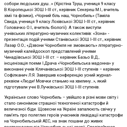
собори людських душ…» (Крістіна Труш, учениця 9 класу
В.Коропецької ЗОШ І-ІІІ ст., керівник Секереш М.І., вчитель
хімії та фізики), «Чорний біль наш, Чорнобиль» (Таміла
Свида, учениця 9 класу Лохівської ЗОШ І-ІІІ ст., керівник
Головачко О.І., вчитель біології). А також виступи
учнівських літературно-музичних колективів: «Зона» -
презентація подій учнями Станівської ЗОШ І-ІІІ ст., керівник
Лазар О.О.; «Дзвони Чорнобиля не змовкають» літературно-
музичний калейдоскоп представлений учнями
Чинадіївської ЗОШ І-ІІІ ст. – керівник Базьо В.Д.,
інсценізація поеми І.Драча «Чорнобильська мадонна» у
виконанні учнів Клячанівської ЗОШ І-ІІІ ступенів – керівник
Софілканич Л.Я. Завершив конференцію усний журнал-
реквієм «Люди! Мовчки станьмо на хвилину...», який
підготували учні В.Лучківської ЗОШ І-ІІІ ступенів.
Українське слово Чорнобиль – увійшло в різні мови світу і
стало синонімом страшної техногенної катастрофи й
величезної біди. Щовесни на Україні запалюють свічку у
пам'ять про полеглих героїв учасників ліквідації катастрофи
на Чорнобильській АЕС, на знак пошани до живих