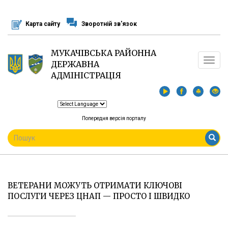
Перейти
до
Карта сайту
Зворотній зв'язок
основного
матеріалу
МУКАЧІВСЬКА РАЙОННА
Toggle
ДЕРЖАВНА
navigat
АДМІНІСТРАЦІЯ
Попередня версія порталу
ПОШУКОВА
ФОРМА
Пошук
ВЕТЕРАНИ МОЖУТЬ ОТРИМАТИ КЛЮЧОВІ
ПОСЛУГИ ЧЕРЕЗ ЦНАП — ПРОСТО І ШВИДКО