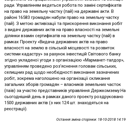
ради. Управлінням ведеться робота по заміні сертифікатів
на право на земельну частку (пай) на державні акти. В
районі 16583 громадян набули право на земельну частку
(пай). З метою активізації та прискорення виконання робіт
з видачі державних актів на право власності на земельні
ділянки взамін сертифікатів на земельну частку (пай) в
рамках Проекту «Видача державних актів на право
власності на землю в сільській місцевості та розвиток
системи кадастру» за рахунок інвестицій Світового банку
згідно укладеної угоди з організацією «Марманет-талдор»,
управлінням проведено роз’яснення головам сільських,
селищних рад щодо необхідності виконання зазначених
робіт, зокрема наголошено на організації скликання
загальних зборів громадян – власників земельних часток
(паїв) за участю представників управління Держкомзему.На
сьогоднішній день в рамках даного проекту роздруковано
1500 державних актів (з них 124 шт. знаходяться на
реєстрації).
Остання зміна сторінки: 18-10-2018 14:19