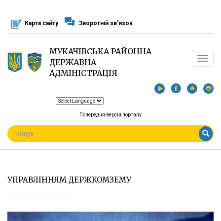
Перейти
до
Карта сайту
Зворотній зв'язок
основного
матеріалу
МУКАЧІВСЬКА РАЙОННА
Toggle
ДЕРЖАВНА
navigat
АДМІНІСТРАЦІЯ
Попередня версія порталу
ПОШУКОВА
ФОРМА
Пошук
УПРАВЛІННЯМ ДЕРЖКОМЗЕМУ