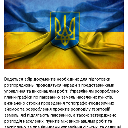
Ведеться збір документів необхідних для підготовки
розпоряджень, проводяться наради з представниками
управління та виконацями робіт. Управлінням розроблено
плани-графіки по паюванню земель населених пунктів,
визначено строки проведення топографо-геодезичних
зйомок та розроблення проектів розподілу територій
земель, які підлягають паюванню, а також затверджено
розподіл населених пунктів між виконавцями робіт та
закріплено за працівниками управління сільські та селищні