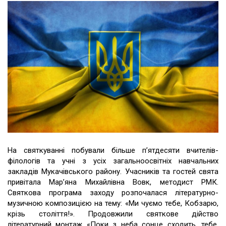
На святкуванні побували більше п’ятдесяти вчителів-
філологів та учні з усіх загальноосвітніх навчальних
закладів Мукачівського району. Учасників та гостей свята
привітала Мар’яна Михайлівна Вовк, методист РМК.
Святкова програма заходу розпочалася літературно-
музичною композицією на тему: «Ми чуємо тебе, Кобзарю,
крізь століття!». Продовжили святкове дійство
літературний монтаж «Поки з неба сонце сходить, тебе,