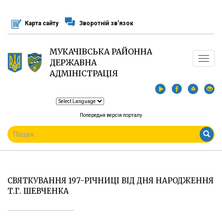
Перейти
до
Карта сайту
Зворотній зв'язок
основного
матеріалу
МУКАЧІВСЬКА РАЙОННА
Toggle
ДЕРЖАВНА
navigat
АДМІНІСТРАЦІЯ
Попередня версія порталу
ПОШУКОВА
ФОРМА
Пошук
СВЯТКУВАННЯ 197-РІЧНИЦІ ВІД ДНЯ НАРОДЖЕННЯ
Т.Г. ШЕВЧЕНКА