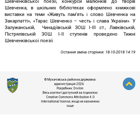
Шевченківської поезії, конкурси малюнків до творів
Шевченка, в шкільних бібліотеках оформлено книжкові
виставки на теми «Живуть пам'ять і слово Шевченка на
Закарпатті», «Тарас Шевченко – честь і слава України». У
Залужанській, Чинадіївській ЗОШ І-ІІІ ст., Лавківській,
Пістрялівській ЗОШ І-ІІ ступенів проведено Тижні
Шевченківської поезії.
Остання зміна сторінки: 18-10-2018 14:19
© Мукачівська районна державна
адміністрація 2026
Розробник:
Divilon
Весь контент доступний за ліцензією
Creative Commons Attribution 4.0
International license
, якщо не зазначено
інше