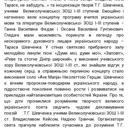
Тарасе, не забудуть…» та інсценізація творів Т.Г. Шевченка,
учнями Великолучківської ЗОШ І-ІІІ ступенів. Емоційно і
натхненно вели концертну програму вчителі української
мови та літератури Великолучківської ЗОШ І-ІІІ ступенів –
Ганна Василівна Федак і Оксана Василівна Гунтинович.
Глядачі мали можливість поринути в легенду про
нескоримого духовного лицаря українського народу –
Тараса Шевченка. У стінах святково прибраного залу
мелодійно линули пісні: «Думи мої, думи мої», «Заповіт»,
«Реве та стогне Дніпр широкий», у виконанні учнівського
хору Великолучківської ЗОШ І-ІІІ ст., які знайшли відгук у
кожному серці, а справжньою перлиною концерту стало
виконання соло «Ave Marija» Ніколеттою Герцак. Шевченко
є вічним пророком-поводирем українського народу, а
підростаюче покоління повинно рости і розвиватися на
прикладах найталановитіших особистостей України. Про те,
що діти прониклися розумінням творчості великого
українського поета свідчить чудове декламування
поезій Т.Г. Шевченка учнями Великолучківської ЗОШ І-ІІІ
ст.: Владиславом Кейсом, Надією Гранчак. Організатори
свята прагнули наблизити сучасника до розуміння Т.Г.