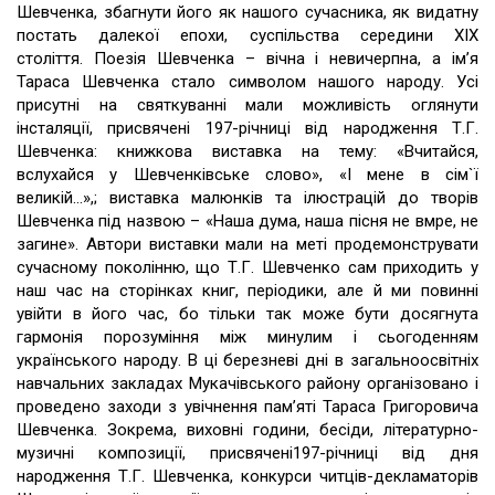
Шевченка, збагнути його як нашого сучасника, як видатну
постать далекої епохи, суспільства середини ХІХ
століття. Поезія Шевченка – вічна і невичерпна, а ім’я
Тараса Шевченка стало символом нашого народу. Усі
присутні на святкуванні мали можливість оглянути
інсталяції, присвячені 197-річниці від народження Т.Г.
Шевченка: книжкова виставка на тему: «Вчитайся,
вслухайся у Шевченківське слово», «І мене в сім`ї
великій…»,; виставка малюнків та ілюстрацій до творів
Шевченка під назвою – «Наша дума, наша пісня не вмре, не
загине». Автори виставки мали на меті продемонструвати
сучасному поколінню, що Т.Г. Шевченко сам приходить у
наш час на сторінках книг, періодики, але й ми повинні
увійти в його час, бо тільки так може бути досягнута
гармонія порозуміння між минулим і сьогоденням
українського народу. В ці березневі дні в загальноосвітніх
навчальних закладах Мукачівського району організовано і
проведено заходи з увічнення пам’яті Тараса Григоровича
Шевченка. Зокрема, виховні години, бесіди, літературно-
музичні композиції, присвячені197-річниці від дня
народження Т.Г. Шевченка, конкурси читців-декламаторів