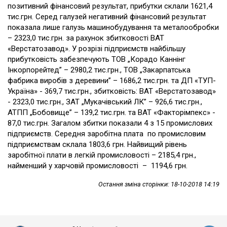
позитивний фінансовий результат, прибутки склали 1621,4
тис.грн. Серед галузей негативний фінансовий результат
показала лише галузь машинобудування та металообробки
– 2323,0 тис.грн. за рахунок збитковості ВАТ
«Верстатозавод». У розрізі підприємств найбільшу
прибутковість забезпечують ТОВ „Корадо Каннінг
Інкорпорейтед” – 2980,2 тис.грн., ТОВ „Закарпатська
фабрика виробів з деревини” – 1686,2 тис.грн. та ДП «ТУП-
Україна» - 369,7 тис.грн., збитковість: ВАТ «Верстатозавод»
- 2323,0 тис.грн., ЗАТ „Мукачівський ЛК” – 926,6 тис.грн.,
АТПП „Бобовище” – 139,2 тис.грн. та ВАТ «Факторімпекс» -
87,0 тис.грн. Загалом збитки показали 4 з 15 промислових
підприємств. Середня заробітна плата по промисловим
підприємствам склала 1803,6 грн. Найвищий рівень
заробітної плати в легкій промисловості – 2185,4 грн.,
найменший у харчовій промисловості – 1194,6 грн.
Остання зміна сторінки: 18-10-2018 14:19