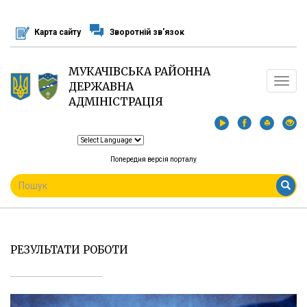
Перейти
до
Карта сайту
Зворотній зв'язок
основного
матеріалу
МУКАЧІВСЬКА РАЙОННА
Toggle
ДЕРЖАВНА
navigat
АДМІНІСТРАЦІЯ
Попередня версія порталу
ПОШУКОВА
ФОРМА
Пошук
РЕЗУЛЬТАТИ РОБОТИ