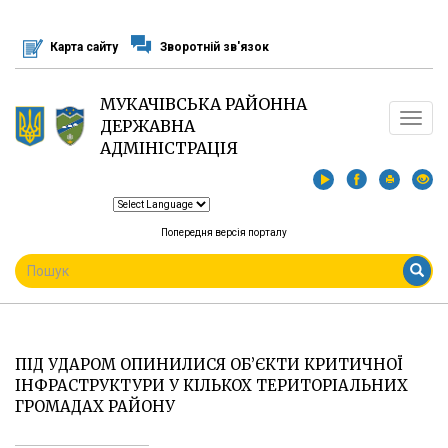
Перейти
до
Карта сайту
Зворотній зв'язок
основного
матеріалу
МУКАЧІВСЬКА РАЙОННА
Toggle
ДЕРЖАВНА
navigat
АДМІНІСТРАЦІЯ
Попередня версія порталу
ПОШУКОВА
ФОРМА
Пошук
ПІД УДАРОМ ОПИНИЛИСЯ ОБ’ЄКТИ КРИТИЧНОЇ
ІНФРАСТРУКТУРИ У КІЛЬКОХ ТЕРИТОРІАЛЬНИХ
ГРОМАДАХ РАЙОНУ