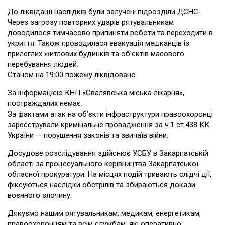
До ліквідації наслідків були залучені підрозділи ДСНС.
Через загрозу повторних ударів рятувальникам
доводилося тимчасово припиняти роботи та переходити в
укриття. Також проводилася евакуація мешканців із
прилеглих житлових будинків та об’єктів масового
перебування людей.
Станом на 19:00 пожежу ліквідовано.
За інформацією КНП «Свалявська міська лікарня»,
постраждалих немає.
За фактами атак на об’єкти інфраструктури правоохоронці
зареєстрували кримінальне провадження за ч.1 ст.438 КК
України — порушення законів та звичаїв війни.
Досудове розслідування здійснює УСБУ в Закарпатській
області за процесуального керівництва Закарпатської
обласної прокуратури. На місцях подій тривають слідчі дії,
фіксуються наслідки обстрілів та збираються докази
воєнного злочину.
Дякуємо нашим рятувальникам, медикам, енергетикам,
правоохоронцям та всім службам, які оперативно