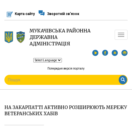
Перейти
до
Карта сайту
Зворотній зв'язок
основного
матеріалу
МУКАЧІВСЬКА РАЙОННА
Toggle
ДЕРЖАВНА
navigat
АДМІНІСТРАЦІЯ
Попередня версія порталу
ПОШУКОВА
ФОРМА
Пошук
НА ЗАКАРПАТТІ АКТИВНО РОЗШИРЮЮТЬ МЕРЕЖУ
ВЕТЕРАНСЬКИХ ХАБІВ