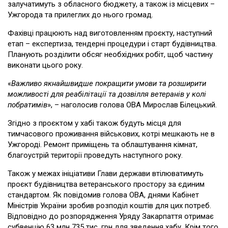
залучатимуть з обласного бюджету, а також із місцевих –
Ужгорода та прилеглих до нього громад.
Фахівці працюють над виготовленням проєкту, наступний
етап – експертиза, тендерні процедури і старт будівництва.
Планують розділити обсяг необхідних робіт, щоб частину
виконати цього року.
«
Важливо якнайшвидше покращити умови та розширити
можливості для реабілітації та дозвілля ветеранів у колі
побратимів
», – наголосив голова ОВА Мирослав Білецький.
Згідно з проєктом у хабі також будуть місця для
тимчасового проживання військових, котрі мешкають не в
Ужгороді. Ремонт приміщень та облаштування кімнат,
благоустрій території проведуть наступного року.
Також у межах ініціативи Глави держави втілюватимуть
проєкт будівництва ветеранського простору за єдиним
стандартом. Як повідомив голова ОВА, днями Кабінет
Міністрів України зробив розподіл коштів для цих потреб.
Відповідно до розпорядження Уряду Закарпаття отримає
субвенцію 63 млн 735 тис. грн для зведення хабу. Крім того,