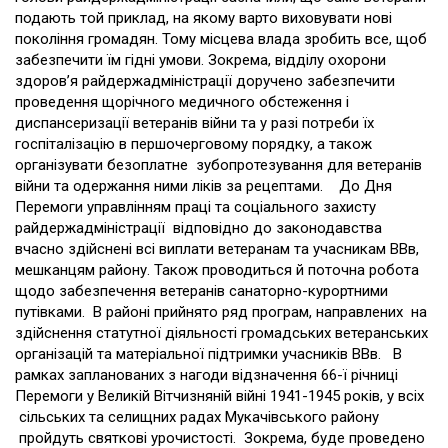
подають той приклад, на якому варто виховувати нові
покоління громадян. Тому місцева влада зробить все, щоб
забезпечити їм гідні умови. Зокрема, відділу охорони
здоров’я райдержадміністрації доручено забезпечити
проведення щорічного медичного обстеження і
диспансеризації ветеранів війни та у разі потреби їх
госпіталізацію в першочерговому порядку, а також
організувати безоплатне зубопротезування для ветеранів
війни та одержання ними ліків за рецептами. До Дня
Перемоги управлінням праці та соціального захисту
райдержадміністрації відповідно до законодавства
вчасно здійснені всі виплати ветеранам та учасникам ВВв,
мешканцям району. Також проводиться й поточна робота
щодо забезпечення ветеранів санаторно-курортними
путівками. В районі прийнято ряд програм, направлених на
здійснення статутної діяльності громадських ветеранських
організацій та матеріальної підтримки учасників ВВв. В
рамках запланованих з нагоди відзначення 66-ї річниці
Перемоги у Великій Вітчизняній війні 1941-1945 років, у всіх
сільських та селищних радах Мукачівського району
пройдуть святкові урочистості. Зокрема, буде проведено