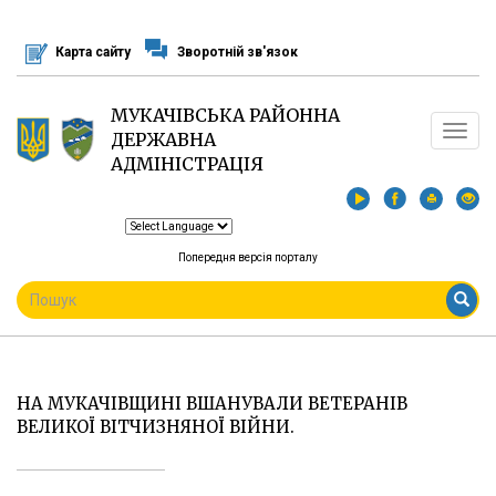
Перейти
до
Карта сайту
Зворотній зв'язок
основного
матеріалу
МУКАЧІВСЬКА РАЙОННА
Toggle
ДЕРЖАВНА
navigat
АДМІНІСТРАЦІЯ
Попередня версія порталу
ПОШУКОВА
ФОРМА
Пошук
НА МУКАЧІВЩИНІ ВШАНУВАЛИ ВЕТЕРАНІВ
ВЕЛИКОЇ ВІТЧИЗНЯНОЇ ВІЙНИ.