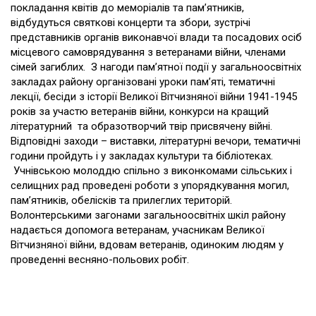
покладання квітів до меморіалів та пам’ятників,
відбудуться святкові концерти та збори, зустрічі
представників органів виконавчої влади та посадових осіб
місцевого самоврядування з ветеранами війни, членами
сімей загиблих. З нагоди пам’ятної події у загальноосвітніх
закладах району організовані уроки пам’яті, тематичні
лекції, бесіди з історії Великої Вітчизняної війни 1941-1945
років за участю ветеранів війни, конкурси на кращий
літературний та образотворчий твір присвячену війні.
Відповідні заходи – виставки, літературні вечори, тематичні
години пройдуть і у закладах культури та бібліотеках.
Учнівською молоддю спільно з виконкомами сільських і
селищних рад проведені роботи з упорядкування могил,
пам’ятників, обелісків та прилеглих територій.
Волонтерськими загонами загальноосвітніх шкіл району
надається допомога ветеранам, учасникам Великої
Вітчизняної війни, вдовам ветеранів, одиноким людям у
проведенні весняно-польових робіт.