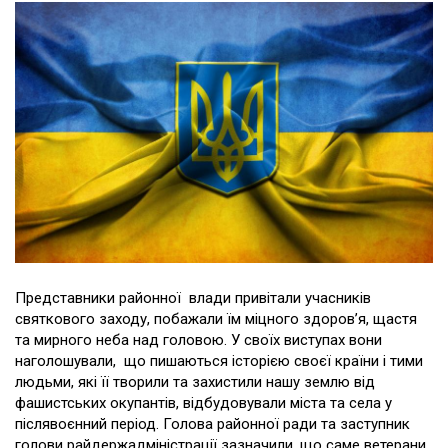
Представники районної влади привітали учасників
святкового заходу, побажали їм міцного здоров’я, щастя
та мирного неба над головою. У своїх виступах вони
наголошували, що пишаються історією своєї країни і тими
людьми, які її творили та захистили нашу землю від
фашистських окупантів, відбудовували міста та села у
післявоєнний період. Голова районної ради та заступник
голови райдержадміністрації зазначили, що саме ветерани