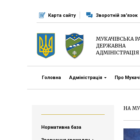
Перейти
до
Карта сайту
Зворотній зв'язок
основного
матеріалу
МУКАЧІВСЬКА 
ДЕРЖАВНА
АДМІНІСТРАЦІЯ
Головна
Адміністрація
Про Мука
НА МУ
Нормативна база