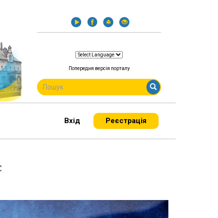
Попередня версія порталу
ПОШУКОВА
ФОРМА
Пошук
Вхід
Реєстрація
С