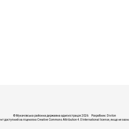
© Мукачівська районна державна адміністрація 2026
Розробник:
Divilon
ент доступний за ліцензією
Creative Commons Attribution 4.0 International license
, якщо не заз