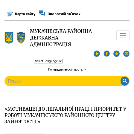
Перейти
до
Карта сайту
Зворотній зв'язок
основного
матеріалу
МУКАЧІВСЬКА РАЙОННА
Toggle
ДЕРЖАВНА
navigat
АДМІНІСТРАЦІЯ
Попередня версія порталу
ПОШУКОВА
ФОРМА
Пошук
«МОТИВАЦІЯ ДО ЛЕГАЛЬНОЇ ПРАЦІ І ПРІОРИТЕТ У
РОБОТІ МУКАЧІВСЬКОГО РАЙОННОГО ЦЕНТРУ
ЗАЙНЯТОСТІ »