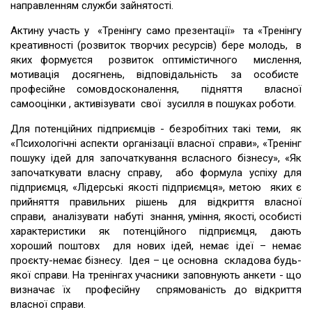
направленням служби зайнятості.
Актину участь у «Тренінгу само презентації» та «Тренінгу
креативності (розвиток творчих ресурсів) бере молодь, в
яких формуєтся розвиток оптимістичного мислення,
мотивація досягнень, відповідальність за особисте
професійне сомовдосконалення, підняття власної
самооцінки , активізувати свої зусилля в пошуках роботи.
Для потенційних підприємців - безробітних такі теми, як
«Психологічні аспекти організації власної справи», «Тренінг
пошуку ідей для започаткування всласного бізнесу», «Як
започаткувати власну справу, або формула успіху для
підприємця, «Лідерські якості підприємця», метою яких є
прийняття правильних рішень для відкриття власної
справи, аналізувати набуті знання, уміння, якості, особисті
характеристики як потенційного підприємця, дають
хороший поштовх для нових ідей, немає ідеї – немає
проєкту-немає бізнесу. Ідея – це основна складова будь-
якої справи. На тренінгах учасники заповнують анкети - що
визначає їх професійну спрямованість до відкриття
власної справи.