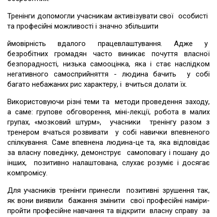
Тренінги допомогли учасникам активізувати свої особисті
та професійні можливості і значно збільшити
ймовірність вдалого працевлаштування. Адже у
безробітних громадян часто виникає почуття власної
безпорадності, низька самооцінка, яка і стає наслідком
негативного самосприйняття - людина бачить у собі
багато небажаних рис характеру, і вчиться долати їх.
Використовуючи різні теми та методи проведення заходу,
а саме: групове обговорення, міні-лекції, робота в малих
групах, «мозковий штурм», учасники тренінгу разом з
тренером вчаться розвивати у собі навички впевненого
спілкування. Саме впевнена людина-це та, яка відповідає
за власну поведінку, демонструє самоповагу і пошану до
інших, позитивно налаштована, слухає розуміє і досягає
компромісу.
Для учасників тренінги принесли позитивні зрушення так,
як вони виявили бажання змінити свої професійні наміри-
пройти професійне навчання та відкрити власну справу за