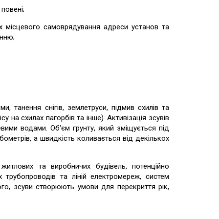
повені;
місцевого самоврядування адреси установ та
нню;
 танення снігів, землетруси, підмив схилів та
у на схилах пагорбів та інше). Активізація зсувів
евими водами. Об'єм грунту, який зміщується під
бометрів, а швидкість коливається від декількох
 житлових та виробничих будівель, потенційно
х трубопроводів та ліній електромереж, систем
го, зсуви створюють умови для перекриття рік,