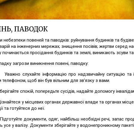
ІНЬ, ПАВОДОК
 небезпеки повеней та паводків: руйнування будинків та будіве
аварій на інженерних мережах; знищення посівів; жертви серед на
 починається просідання будинків та землі, виникають зсуви та
ипадку загрози виникнення повені, паводку:
но слухайте інформацію про надзвичайну ситуацію та інст
 телефоном, щоб він був вільним для зв’язку з вами.
гайте спокій, попередьте сусідів, надайте допомогу інвалідам
айтеся у місцевих органах державної влади та органах місце
ії та готуйтеся до неї.
туйте документи, одяг, найбільш необхідні речі, запас проду
ь усе у валізу. Документи зберігайте у водонепроникному пакеті