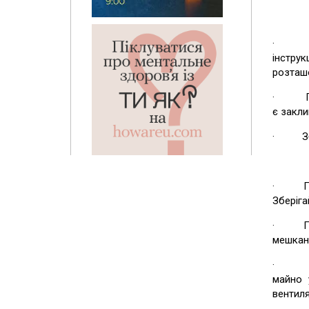
· Уваж
інстру
розташо
· Пові
є закли
· Збері
Дії
· При о
Зберіга
· Підго
мешканц
· При н
майно 
вентиля