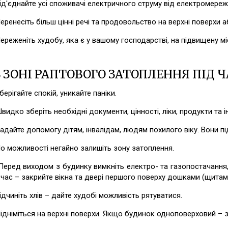
днайте усі споживачі електричного струму від електромережі,
есіть більш цінні речі та продовольство на верхні поверхи або
еніть худобу, яка є у вашому господарстві, на підвищену міс
 В ЗОНІ РАПТОВОГО ЗАТОПЛЕННЯ ПІД Ч
гайте спокій, уникайте паніки.
о зберіть необхідні документи, цінності, ліки, продукти та інш
те допомогу дітям, інвалідам, людям похилого віку. Вони підл
ожливості негайно залишіть зону затоплення.
 виходом з будинку вимкніть електро- та газопостачання, заг
час – закрийте вікна та двері першого поверху дошками (щитам
ніть хлів – дайте худобі можливість рятуватися.
міться на верхні поверхи. Якщо будинок одноповерховий – за