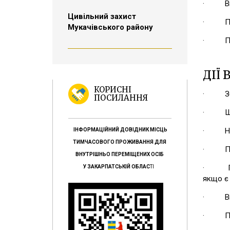
· Від'є
Цивільний захист
· Перен
Мукачівського району
· Переж
ДІЇ
КОРИСНІ
· Збері
ПОСИЛАННЯ
· Швидк
· Надай
ІНФОРМАЦІЙНИЙ ДОВІДНИК МІСЦЬ
ТИМЧАСОВОГО ПРОЖИВАННЯ ДЛЯ
· По м
ВНУТРІШНЬО ПЕРЕМІЩЕНИХ ОСІБ
· Перед
У ЗАКАРПАТСЬКІЙ ОБЛАС
ТІ
якщо є 
· Відчи
· Підні