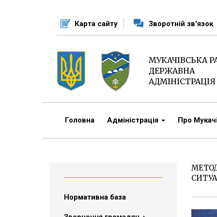
Перейти
до
Карта сайту
Зворотній зв'язок
основного
матеріалу
МУКАЧІВСЬКА 
ДЕРЖАВНА
АДМІНІСТРАЦІЯ
Головна
Адміністрація
Про Мука
МЕТОД
СИТУА
Нормативна база