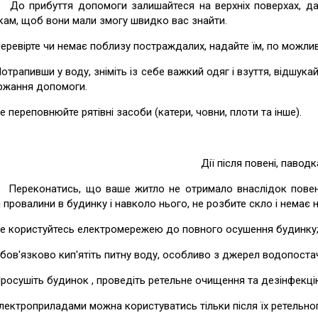
рибуття допомоги залишайтеся на верхніх поверхах, дахах,
кам, щоб вони мали змогу швидко вас знайти.
вірте чи немає поблизу постраждалих, надайте їм, по можлив
пивши у воду, зніміть із себе важкий одяг і взуття, відшука
ржання допомоги.
реповнюйте рятівні засоби (катери, човни, плоти та інше).
Дії після повені, паводк
конатись, що ваше житло не отримало внаслідок повені н
і провалини в будинку і навколо нього, не розбите скло і немає 
ористуйтесь електромережею до повного осушення будинку
язково кип'ятіть питну воду, особливо з джерел водопостачан
ушіть будинок , проведіть ретельне очищення та дезінфекцію 
троприладами можна користуватись тільки після їх ретельног