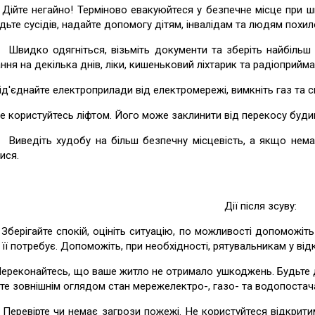
е негайно! Терміново евакуюйтеся у безпечне місце при швид
ьте сусідів, надайте допомогу дітям, інвалідам та людям похилог
ко одягніться, візьміть документи та зберіть найбільш цінн
ння на декілька днів, ліки, кишеньковий ліхтарик та радіоприйма
днайте електроприлади від електромережі, вимкніть газ та сист
ористуйтесь ліфтом. Його може заклинити від перекосу будин
діть худобу на більш безпечну місцевість, а якщо немає ча
ися.
Дії після зсуву:
ігайте спокій, оцініть ситуацію, по можливості допоможіть
о її потребує. Допоможіть, при необхідності, рятувальникам у від
конайтесь, що ваше житло не отримало ушкоджень. Будьте ду
те зовнішнім оглядом стан мережелектро-, газо- та водопостач
вірте чи немає загрози пожежі. Не користуйтеся відкритим 