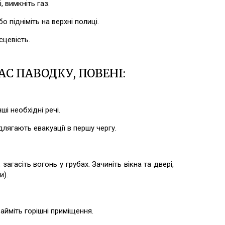
 вимкніть газ.
 підніміть на верхні полиці.
цевість.
АС ПАВОДКУ, ПОВЕНІ:
і необхідні речі.
ягають евакуації в першу чергу.
асіть вогонь у грубах. Зачиніть вікна та двері,
и).
йміть горішні приміщення.