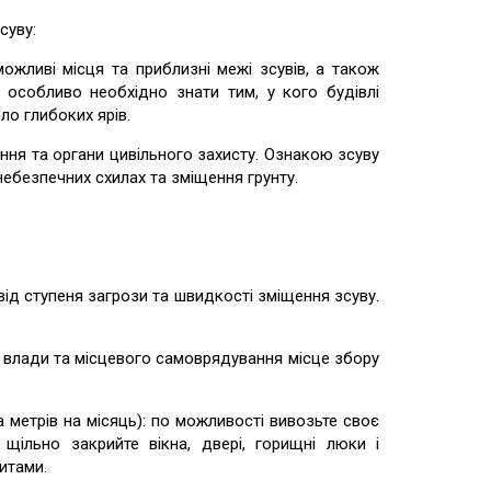
суву:
иві місця та приблизні межі зсувів, а також
 особливо необхідно знати тим, у кого будівлі
оло глибоких ярів.
я та органи цивільного захисту. Ознакою зсуву
ебезпечних схилах та зміщення грунту.
ід ступеня загрози та швидкості зміщення зсуву.
 влади та місцевого самоврядування місце збору
метрів на місяць): по можливості вивозьте своє
 щільно закрийте вікна, двері, горищні люки і
итами.