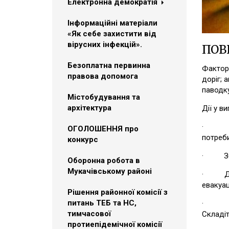
Електронна демократія
Інформаційні матеріали
«Як себе захистити від
вірусних інфекцій».
ПОВ
Безоплатна первинна
Фактори
правова допомога
доріг; 
паводку
Містобудування та
архітектура
Дії у в
· Уваж
ОГОЛОШЕННЯ про
потреби
конкурс
· Збері
Оборонна робота в
Мукачівському районі
· Дізн
евакуац
Рішення районної комісії з
питань ТЕБ та НС,
· Підго
тимчасової
Складіт
протиепідемічної комісії