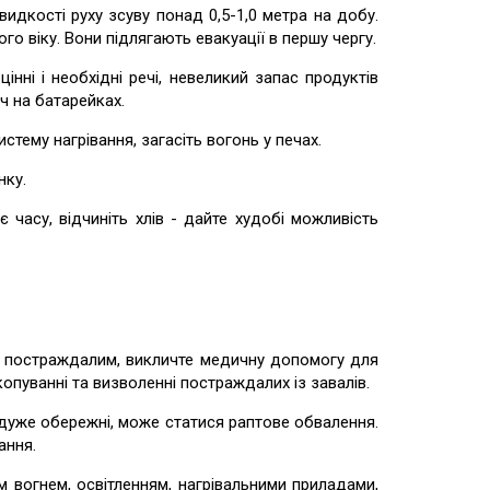
кості руху зсуву понад 0,5-1,0 метра на добу.
о віку. Вони підлягають евакуації в першу чергу.
і і необхідні речі, невеликий запас продуктів
ч на батарейках.
ему нагрівання, загасіть вогонь у печах.
ку.
су, відчиніть хлів - дайте худобі можливість
 постраждалим, викличте медичну допомогу для
копуванні та визволенні постраждалих із завалів.
же обережні, може статися раптове обвалення.
ання.
вогнем, освітленням, нагрівальними приладами,