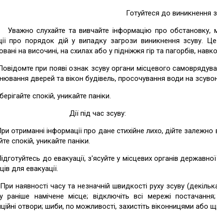
Готуйтеся до виникнення з
но слухайте та вивчайте інформацію про обстановку, можл
кції про порядок дій у випадку загрози виникнення зсуву. Це
вані на височині, на схилах або у підніжжя гір та пагорбів, навк
домте при появі ознак зсуву органи місцевого самоврядуванн
нювання дверей та вікон будівель, просочування води на зсувон
гайте спокій, уникайте паніки.
 під час зсуву:
триманні інформації про дане стихійне лихо, дійте залежно в
йте спокій, уникайте паніки.
туйтесь до евакуації, з'ясуйте у місцевих органів державної
ів для евакуації.
аявності часу та незначній швидкості руху зсуву (декілька 
у раніше намічене місце; відключіть всі мережі постачання;
ційні отвори; шиби, по можливості, захистіть віконницями або щ