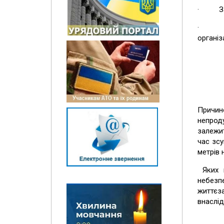
· Забо
· Дізн
організ
Причин
непроду
залежит
час зсу
метрі
Яких н
небезп
життєз
внаслід