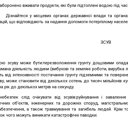
ронено вживати продукти, які були підтоплені водою під час 
айтеся у місцевих органах державної влади та органах 
ацій, що відповідають за надання допомоги потерпілому населе
ЗСУВ
ою зсуву може бути:перезволоження грунту дощовими опадами,
мана діяльність людини (вибухові та земляні роботи, вирубка ліс
ь від інтенсивності постачання грунту підземними та поверхн
ву, може становити від декількох сотень до тисяч мільйонів ку
в на рік до декількох метрів на секунду.
ебезпек слід очікувати від зсувів:руйнування і завалення
ечних об'єктів, інженерних та дорожніх споруд, магістральни
абезпечення, а також травмування та загибель людей. Крім то
ок чого можуть виникати катастрофічні паводки.