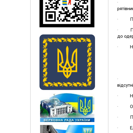
· До п
рятівни
· Пере
· Потра
до оде
· Не пе
· Пере
відсутн
· Не к
· Обов'
​
· Прос
· Елек