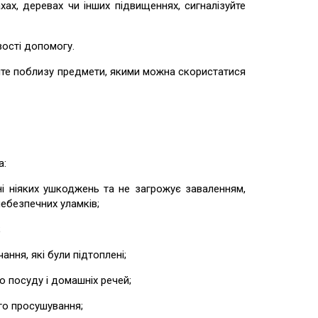
 деревах чи інших підвищеннях, сигналізуйте
ості допомогу.
йте поблизу предмети, якими можна скористатися
а:
іяких ушкоджень та не загрожує заваленням,
небезпечних уламків;
;
ня, які були підтоплені;
посуду і домашніх речей;
о просушування;