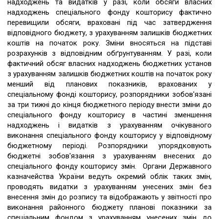
надходжень та видатків у разі, коли обсяги власних
надходжень спеціального фонду кошторису фактично
перевищили обсяги, враховані під час затвердження
відповідного бюджету, з урахуванням залишків бюджетних
коштів на початок року. Зміни вносяться на підставі
розрахунків з відповідним обґрунтуванням. У разі, коли
фактичний обсяг власних надходжень бюджетних установ
з урахуванням залишків бюджетних коштів на початок року
менший від планових показників, врахованих у
спеціальному фонді кошторису, розпорядники зобов'язані
за три тижні до кінця бюджетного періоду внести зміни до
спеціального фонду кошторису в частині зменшення
надходжень і видатків з урахуванням очікуваного
виконання спеціального фонду кошторису у відповідному
бюджетному періоді. Розпорядники упорядковують
бюджетні зобов'язання з урахуванням внесених до
спеціального фонду кошторису змін. Органи Державного
казначейства України ведуть окремий облік таких змін,
проводять видатки з урахуванням унесених змін без
внесення змін до розпису та відображають у звітності про
виконання районного бюджету планові показники за
спеціальним фондом з урахуванням унесених змін до