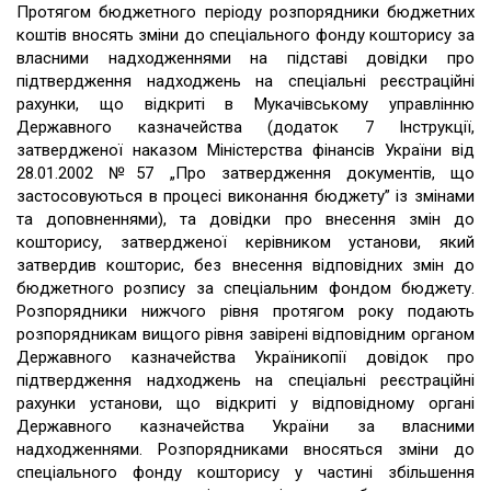
Протягом бюджетного періоду розпорядники бюджетних
коштів вносять зміни до спеціального фонду кошторису за
власними надходженнями на підставі довідки про
підтвердження надходжень на спеціальні реєстраційні
рахунки, що відкриті в Мукачівському управлінню
Державного казначейства (додаток 7 Інструкції,
затвердженої наказом Міністерства фінансів України від
28.01.2002 №57 „Про затвердження документів, що
застосовуються в процесі виконання бюджету” із змінами
та доповненнями), та довідки про внесення змін до
кошторису, затвердженої керівником установи, який
затвердив кошторис, без внесення відповідних змін до
бюджетного розпису за спеціальним фондом бюджету.
Розпорядники нижчого рівня протягом року подають
розпорядникам вищого рівня завірені відповідним органом
Державного казначейства Україникопії довідок про
підтвердження надходжень на спеціальні реєстраційні
рахунки установи, що відкриті у відповідному органі
Державного казначейства України за власними
надходженнями. Розпорядниками вносяться зміни до
спеціального фонду кошторису у частині збільшення