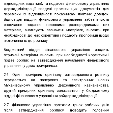
відповідних видатків), та подають фінансовому управлінню
держадміністрації зведені проекти цих документів для
перевірки їх відповідності показникам лімітних довідок.
Відповідні відділи фінансового управління забезпечують
своєчасне подання головними розпорядниками цих
матеріалів, аналізують зазначені матеріали, вносять при
необхідності до них корективи і подають пропозиції щодо
включення їх до розпису.
Бюджетний відділ фінансового управління зводить
отримані матеріали, вносить при необхідності корективи і
подає розпис на затвердження начальнику фінансового
управління у двох примірниках.
2.6. Один примірник оригіналу затвердженого розпису
передається на паперових та електронних носіях
Мукачівському управлінню Державного казначейства,
другий примірник оригіналу залишається у бюджетному
відділі фінансового управління райдержадміністрації.
2.7. Фінансове управління протягом трьох робочих днів
після затвердження розпису доводить головним