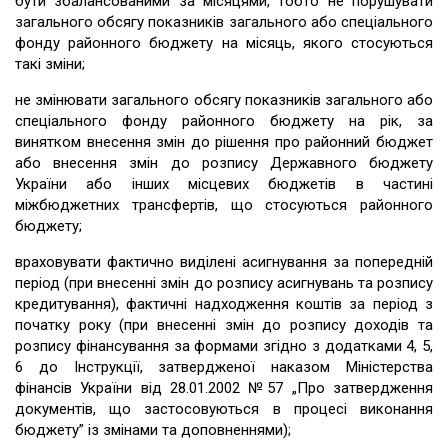
бути збалансованими за місяцями, тобто не порушувати
загального обсягу показників загального або спеціального
фонду районного бюджету на місяць, якого стосуються
такі зміни;
не змінювати загального обсягу показників загального або
спеціального фонду районного бюджету на рік, за
винятком внесення змін до рішення про районний бюджет
або внесення змін до розпису Державного бюджету
України або інших місцевих бюджетів в частині
міжбюджетних трансфертів, що стосуються районного
бюджету;
враховувати фактично виділені асигнування за попередній
період (при внесенні змін до розпису асигнувань та розпису
кредитування), фактичні надходження коштів за період з
початку року (при внесенні змін до розпису доходів та
розпису фінансування за формами згідно з додатками 4, 5,
6 до Інструкції, затвердженої наказом Міністерства
фінансів України від 28.01.2002 №57 „Про затвердження
документів, що застосовуються в процесі виконання
бюджету” із змінами та доповненнями);