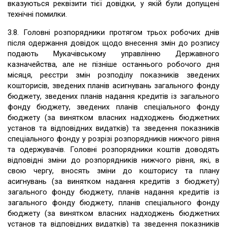
вказуються реквізити тієї довідки, у якій були допущені
технічні помилки.
3.8. Головні розпорядники протягом трьох робочих днів
після одержання довідок щодо внесення змін до розпису
подають Мукачівському управлінню Державного
казначейства, але не пізніше останнього робочого дня
місяця, реєстри змін розподілу показників зведених
кошторисів, зведених планів асигнувань загального фонду
бюджету, зведених планів надання кредитів із загального
фонду бюджету, зведених планів спеціального фонду
бюджету (за винятком власних надходжень бюджетних
установ та відповідних видатків) та зведення показників
спеціального фонду у розрізі розпорядників нижчого рівня
та одержувачів. Головні розпорядники коштів доводять
відповідні зміни до розпорядників нижчого рівня, які, в
свою чергу, вносять зміни до кошторису та плану
асигнувань (за винятком надання кредитів з бюджету)
загального фонду бюджету, планів надання кредитів із
загального фонду бюджету, планів спеціального фонду
бюджету (за винятком власних надходжень бюджетних
установ та відповідних видатків) та зведення показників