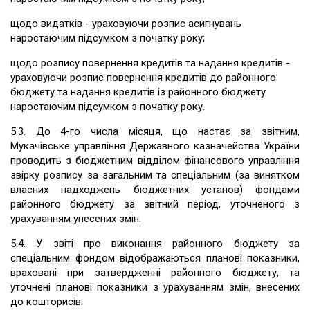
щодо видатків - ураховуючи розпис асигнувань
наростаючим підсумком з початку року;
щодо розпису повернення кредитів та надання кредитів -
ураховуючи розпис повернення кредитів до районного
бюджету та надання кредитів із районного бюджету
наростаючим підсумком з початку року.
5.3. До 4-го числа місяця, що настає за звітним,
Мукачівське управління Державного казначейства України
проводить з бюджетним відділом фінансового управління
звірку розпису за загальним та спеціальним (за винятком
власних надходжень бюджетних установ) фондами
районного бюджету за звітний період, уточненого з
урахуванням унесених змін.
5.4. У звіті про виконання районного бюджету за
спеціальним фондом відображаються планові показники,
враховані при затвердженні районного бюджету, та
уточнені планові показники з урахуванням змін, внесених
до кошторисів.