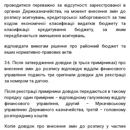
проводитися переважно за відсутності зареєстрованої в
органах Держказначейства, на момент внесення змін до
розпису асигнувань, кредиторської заборгованості за тим
кодом економічної класифікації видатків бюджету та
класифікації кредитування бюджету, за яким
передбачається зменшення асигнувань;
відповідати вимогам рішення про районний бюджет та
інших нормативно-правових актів.
3.6. Після затвердження довідки (в трьох примірниках) про
внесення змін до розпису відповідні відділи фінансового
управління подають три оригінали довідки для реєстрації
за номером та датою.
Після реєстрації примірники довідок передаються в такому
порядку: один примірник – відповідному галузевому відділу
фінансового управління, другий – Мукачівському
управлінню Державного казначейства, третій – головному
розпоряднику коштів.
Копія довідок про внесення змін до розпису у частині