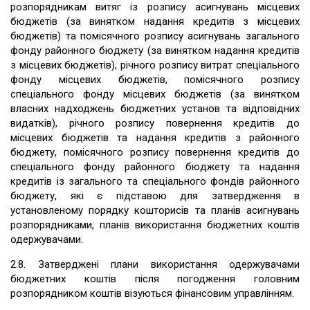
розпорядникам витяг із розпису асигнувань місцевих
бюджетів (за винятком надання кредитів з місцевих
бюджетів) та помісячного розпису асигнувань загального
фонду районного бюджету (за винятком надання кредитів
з місцевих бюджетів), річного розпису витрат спеціального
фонду місцевих бюджетів, помісячного розпису
спеціального фонду місцевих бюджетів (за винятком
власних надходжень бюджетних установ та відповідних
видатків), річного розпису повернення кредитів до
місцевих бюджетів та надання кредитів з районного
бюджету, помісячного розпису повернення кредитів до
спеціального фонду районного бюджету та надання
кредитів із загального та спеціального фондів районного
бюджету, які є підставою для затвердження в
установленому порядку кошторисів та планів асигнувань
розпорядниками, планів використання бюджетних коштів
одержувачами.
2.8. Затверджені плани використання одержувачами
бюджетних коштів після погодження головним
розпорядником коштів візуються фінансовим управлінням.