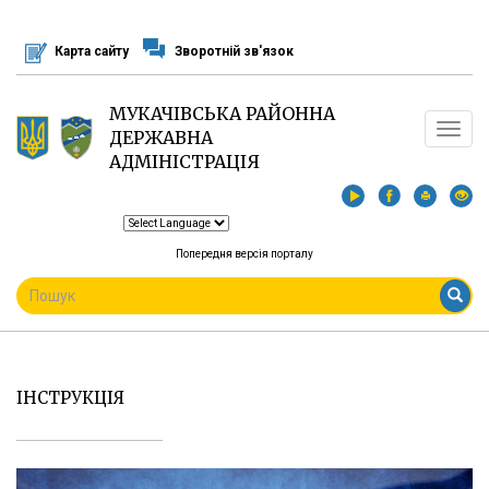
Перейти
до
Карта сайту
Зворотній зв'язок
основного
матеріалу
МУКАЧІВСЬКА РАЙОННА
Toggle
ДЕРЖАВНА
navigat
АДМІНІСТРАЦІЯ
Попередня версія порталу
ПОШУКОВА
ФОРМА
Пошук
ІНСТРУКЦІЯ