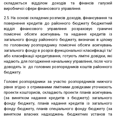
складається відділом доходів та фінансів галузей
виробничої сфери фінансового управління.
2.5. На основі складених розписів доходів, фінансування та
повернення кредитів до районного бюджету бюджетний
відділ фінансового управління розраховує граничні
помісячні обсяги асигнувань та надання кредитів із
загального фонду районного бюджету, визначає в цілому
по головному розпоряднику помісячні обсяги асигнувань
загального фонду в розрізі функціональної класифікації та/
або класифікації кредитування, готують лімітні довідки, які
надають для погодження начальнику управління, після чого
доводять їх до головних розпорядників коштів районного
бюджету.
Головні розпорядники за участю розпорядників нижчого
рівня згідно з отриманими лімітними довідками уточнюють
проекти кошторисів, складають проекти планів асигнувань
(за винятком надання кредитів з бюджету) загального
фонду бюджету, планів надання кредитів із загального
фонду бюджету, планів спеціального фонду бюджету (за
винятком власних надходжень бюджетних установ та