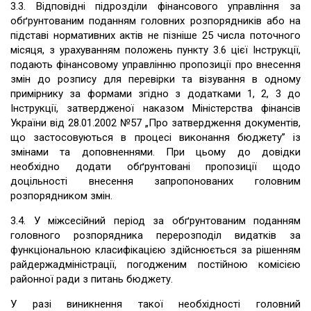
3.3. Відповідні підрозділи фінансового управління за
обґрунтованим поданням головних розпорядників або на
підставі нормативних актів не пізніше 25 числа поточного
місяця, з урахуванням положень пункту 3.6 цієї Інструкції,
подають фінансовому управлінню пропозиції про внесення
змін до розпису для перевірки та візування в одному
примірнику за формами згідно з додатками 1, 2, 3 до
Інструкції, затвердженої наказом Міністерства фінансів
України від 28.01.2002 №57 „Про затвердження документів,
що застосовуються в процесі виконання бюджету” із
змінами та доповненнями. При цьому до довідки
необхідно додати обґрунтовані пропозиції щодо
доцільності внесення запропонованих головним
розпорядником змін.
3.4. У міжсесійний період за обґрунтованим поданням
головного розпорядника перерозподіл видатків за
функціональною класифікацією здійснюється за рішенням
райдержадміністрації, погодженим постійною комісією
районної ради з питань бюджету.
У разі виникнення такої необхідності головний