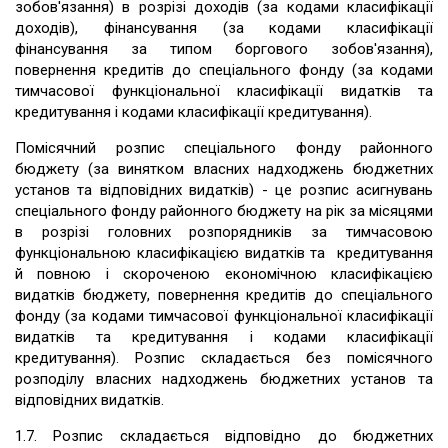
зобов'язання) в розрізі доходів (за кодами класифікації
доходів), фінансування (за кодами класифікації
фінансування за типом боргового зобов'язання),
повернення кредитів до спеціального фонду (за кодами
тимчасової функціональної класифікації видатків та
кредитування і кодами класифікації кредитування).
Помісячний розпис спеціального фонду районного
бюджету (за винятком власних надходжень бюджетних
установ та відповідних видатків) - це розпис асигнувань
спеціального фонду районного бюджету на рік за місяцями
в розрізі головних розпорядників за тимчасовою
функціональною класифікацією видатків та кредитування
й повною і скороченою економічною класифікацією
видатків бюджету, повернення кредитів до спеціального
фонду (за кодами тимчасової функціональної класифікації
видатків та кредитування і кодами класифікації
кредитування). Розпис складається без помісячного
розподілу власних надходжень бюджетних установ та
відповідних видатків.
1.7. Розпис складається відповідно до бюджетних