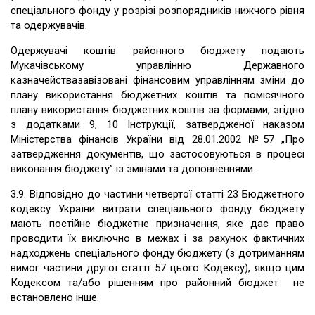
спеціального фонду у розрізі розпорядників нижчого рівня
та одержувачів.
Одержувачі коштів районного бюджету подають
Мукачівському управлінню Державного
казначействазавізовані фінансовим управлінням зміни до
плану використання бюджетних коштів та помісячного
плану використання бюджетних коштів за формами, згідно
з додатками 9, 10 Інструкції, затвердженої наказом
Міністерства фінансів України від 28.01.2002 №57 „Про
затвердження документів, що застосовуються в процесі
виконання бюджету” із змінами та доповненнями.
3.9. Відповідно до частини четвертої статті 23 Бюджетного
кодексу України витрати спеціального фонду бюджету
мають постійне бюджетне призначення, яке дає право
проводити їх виключно в межах і за рахунок фактичних
надходжень спеціального фонду бюджету (з дотриманням
вимог частини другої статті 57 цього Кодексу), якщо цим
Кодексом та/або рішенням про районний бюджет не
встановлено інше.