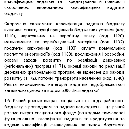
класифікацією видатків та кредитування й повною і
скороченою економічною класифікацією видатків
бюджету.
Скорочена економічна класифікація видатків бюджету
включає: оплату праці працівників бюджетних установ (код
1110), нарахування на заробітну плату (код 1120),
медикаменти та перев'язувальні матеріали (код 1132),
продукти харчування (код 1133), оплату комунальних
послуг та енергоносіїв (код 1160), дослідження і розробки,
окремі заходи розвитку по реалізації державних
(регіональних) програм (1171), окремі заходи по реалізації
державних (регіональних) програм, не віднесені до заходів
розвитку (1172), поточні трансферти населенню (код 1340).
Решта економічних категорій видатків відображаються
загальною сумою за кодом 5000 „Інші видатки”.
1.6. Річний розпис витрат спеціального фонду районного
бюджету з розподілом за видами надходжень - це річний
розпис витрат спеціального фонду (за кодами тимчасової
функціональної класифікації видатків та кредитування та
кодами класифікації фінансування за типом боргового