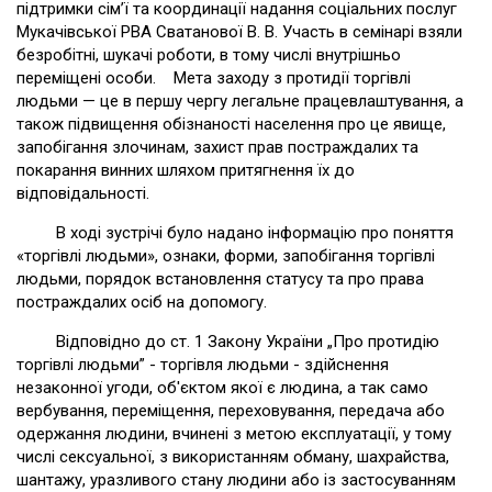
підтримки сім’ї та координації надання соціальних послуг
Мукачівської РВА Сватанової В. В. Участь в семінарі взяли
безробітні, шукачі роботи, в тому числі внутрішньо
переміщені особи. Мета заходу з протидії торгівлі
людьми — це в першу чергу легальне працевлаштування, а
також підвищення обізнаності населення про це явище,
запобігання злочинам, захист прав постраждалих та
покарання винних шляхом притягнення їх до
відповідальності.
В ході зустрічі було надано інформацію про поняття
«торгівлі людьми», ознаки, форми, запобігання торгівлі
людьми, порядок встановлення статусу та про права
постраждалих осіб на допомогу.
Відповідно до ст. 1 Закону України „Про протидію
торгівлі людьми” - торгівля людьми - здійснення
незаконної угоди, об'єктом якої є людина, а так само
вербування, переміщення, переховування, передача або
одержання людини, вчинені з метою експлуатації, у тому
числі сексуальної, з використанням обману, шахрайства,
шантажу, уразливого стану людини або із застосуванням