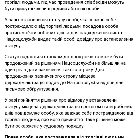
торгівлі людьми, під час проведення співбесіди можуть
бути присутні члени її родини або інші особи.
У разі встановлення статусу особі, яка вважає себе
постраждалою від торгівлі людьми, посадова особа
протягом п’яти робочих днів з дня надходження листа
Нацсоцслужби видає такій особі довідку про встановлення
статусу.
Статус надається строком до двох років та може бути
продовжений за рішенням Нацсоцслужби не більш як на
один рік з дати закінчення такого строку. Для
продовження зазначеного строку місцева
держадміністрація подає до Нацсоцслужби відповідне
письмове обґрунтування.
У разі прийняття рішення про відмову у встановленні
статусу місцева держадміністрація протягом п’яти робочих
днів повідомляє особу, яка вважає себе постраждалою від
торгівлі людьми, про його прийняття. Таке рішення може
бути оскаржене у судовому порядку.
Права особи, яка постраждала від торгівлі людьми