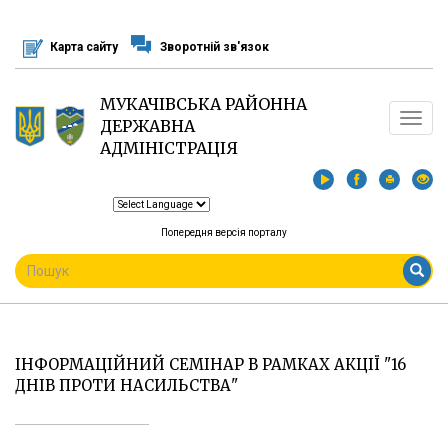
Перейти
до
Карта сайту
Зворотній зв'язок
основного
матеріалу
МУКАЧІВСЬКА РАЙОННА
Toggle
ДЕРЖАВНА
navigat
АДМІНІСТРАЦІЯ
Попередня версія порталу
ПОШУКОВА
ФОРМА
Пошук
ІНФОРМАЦІЙНИЙ СЕМІНАР В РАМКАХ АКЦІЇ "16
ДНІВ ПРОТИ НАСИЛЬСТВА"