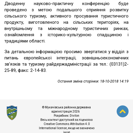
Дводенну науково-практичну конференцію буде
проведено з метою подальшого сприяння розвитку
сільського туризму, активного просування туристичного
продукту, виготовленого на сільських територіях, на
внутрішньому та міжнародному туристичних ринках,
ознайомлення з історико-культурною спадщиною і
традиціями області.
За детальною інформацією просимо звертатися у відділ з
питань європейської інтеграції, зовнішньоекономічних
зв’язків та туризму райдержадміністрації за тел.: (03131)2-
25-89, факс: 2-14-83.
Остання зміна сторінки: 18-10-2018 14:19
© Мукачівська районна державна
адміністрація 2026
Розробник:
Divilon
Весь контент доступний за ліцензією
Creative Commons Attribution 4.0
International license
, якщо не зазначено
інше