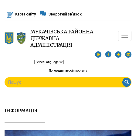
Перейти
до
Карта сайту
Зворотній зв'язок
основного
матеріалу
МУКАЧІВСЬКА РАЙОННА
Toggle
ДЕРЖАВНА
navigat
АДМІНІСТРАЦІЯ
Попередня версія порталу
ПОШУКОВА
ФОРМА
Пошук
ІНФОРМАЦІЯ