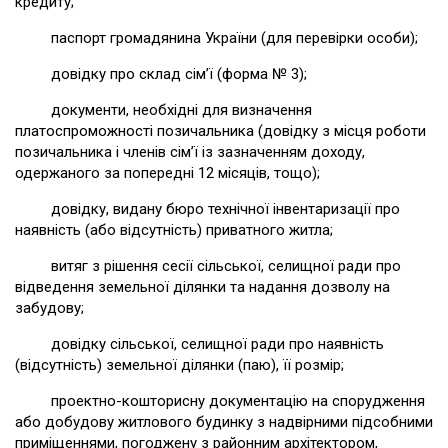
кредиту;
паспорт громадянина України (для перевірки особи);
довідку про склад сім’ї (форма № 3);
документи, необхідні для визначення
платоспроможності позичальника (довідку з місця роботи
позичальника і членів сім’ї із зазначенням доходу,
одержаного за попередні 12 місяців, тощо);
довідку, видану бюро технічної інвентаризації про
наявність (або відсутність) приватного житла;
витяг з рішення сесії сільської, селищної ради про
відведення земельної ділянки та надання дозволу на
забудову;
довідку сільської, селищної ради про наявність
(відсутність) земельної ділянки (паю), її розмір;
проектно-кошторисну документацію на спорудження
або добудову житлового будинку з надвірними підсобними
приміщеннями, погоджену з районним архітектором,