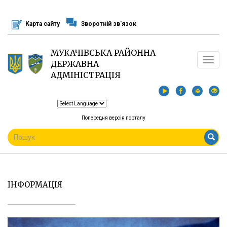
Перейти
до
Карта сайту
Зворотній зв'язок
основного
матеріалу
МУКАЧІВСЬКА РАЙОННА
Toggle
ДЕРЖАВНА
navigat
АДМІНІСТРАЦІЯ
Попередня версія порталу
ПОШУКОВА
ФОРМА
Пошук
ІНФОРМАЦІЯ