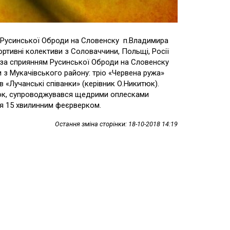
 Русинської Оброди на Словенску п.Владимира
ртивні колективи з Соловаччини, Польщі, Росії
, за сприянням Русинської Оброди на Словенску
 з Мукачівського району: тріо «Червена ружа»
 «Лучанські співанки» (керівник О.Никитюк).
блок, супроводжувався щедрими оплесками
я 15 хвилинним феєрверком.
Остання зміна сторінки: 18-10-2018 14:19