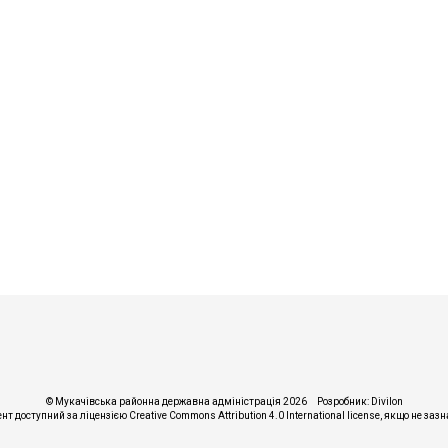
© Мукачівська районна державна адміністрація 2026
Розробник:
Divilon
ент доступний за ліцензією
Creative Commons Attribution 4.0 International license
, якщо не заз