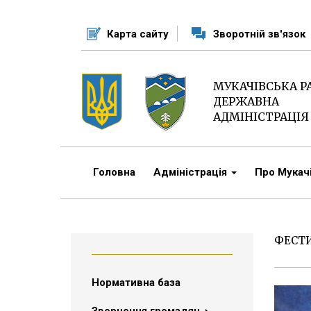
Перейти
до
Карта сайту
Зворотній зв'язок
основного
матеріалу
МУКАЧІВСЬКА 
ДЕРЖАВНА
АДМІНІСТРАЦІЯ
Головна
Адміністрація
Про Мука
ФЕСТИ
Нормативна база