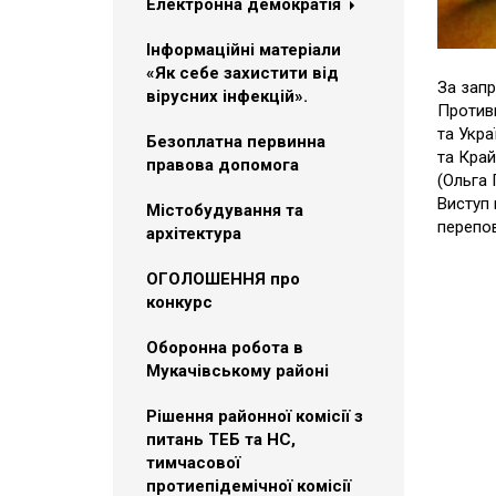
Електронна демократія
Інформаційні матеріали
«Як себе захистити від
За зап
вірусних інфекцій».
Противн
та Укра
Безоплатна первинна
та Край
правова допомога
(Ольга 
Виступ 
Містобудування та
перепо
архітектура
ОГОЛОШЕННЯ про
конкурс
Оборонна робота в
Мукачівському районі
Рішення районної комісії з
питань ТЕБ та НС,
тимчасової
протиепідемічної комісії