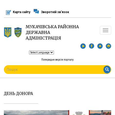
Перейти
до
Карта сайту
Зворотній зв'язок
основного
матеріалу
МУКАЧІВСЬКА РАЙОННА
Toggle
ДЕРЖАВНА
navigat
АДМІНІСТРАЦІЯ
Попередня версія порталу
ПОШУКОВА
ФОРМА
Пошук
ДЕНЬ ДОНОРА