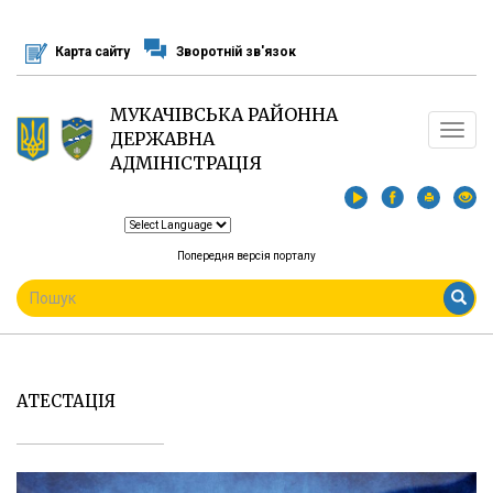
Перейти
до
Карта сайту
Зворотній зв'язок
основного
матеріалу
МУКАЧІВСЬКА РАЙОННА
Toggle
ДЕРЖАВНА
navigat
АДМІНІСТРАЦІЯ
Попередня версія порталу
ПОШУКОВА
ФОРМА
Пошук
АТЕСТАЦІЯ