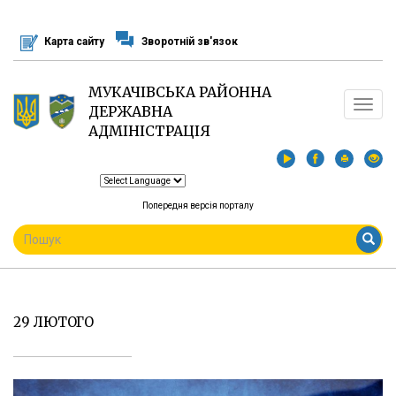
Перейти
до
Карта сайту
Зворотній зв'язок
основного
матеріалу
МУКАЧІВСЬКА РАЙОННА
Toggle
ДЕРЖАВНА
navigat
АДМІНІСТРАЦІЯ
Попередня версія порталу
ПОШУКОВА
ФОРМА
Пошук
29 ЛЮТОГО