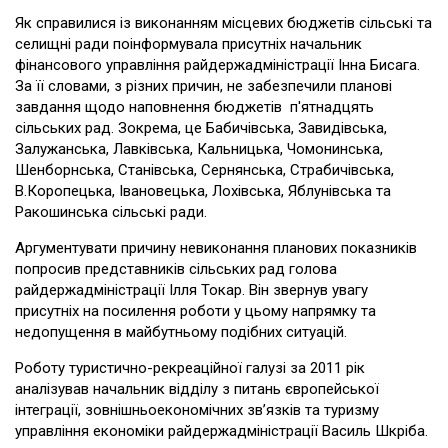
Як справилися із виконанням місцевих бюджетів сільські та
селищні ради поінформувала присутніх начальник
фінансового управління райдержадміністрації Інна Бисага.
За її словами, з різних причин, не забезпечили планові
завдання щодо наповнення бюджетів п'ятнадцять
сільських рад. Зокрема, це Бабичівська, Завидівська,
Залужанська, Лавківська, Кальницька, Чомонинська,
Шенборнська, Станівська, Сернянська, Страбичівська,
В.Коропецька, Івановецька, Лохівська, Яблунівська та
Ракошинська сільські ради.
Аргументувати причину невиконання планових показників
попросив представників сільських рад голова
райдержадміністрації Ілля Токар. Він звернув увагу
присутніх на посилення роботи у цьому напрямку та
недопущення в майбутньому подібних ситуацій.
Роботу туристично-рекреаційної галузі за 2011 рік
аналізував начальник відділу з питань європейської
інтеграції, зовнішньоекономічних зв’язків та туризму
управління економіки райдержадміністрації Василь Шкріба.