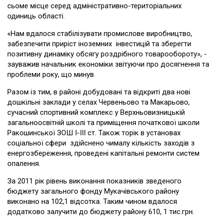
сьоме місце серед адміністративно-територіальних
одиниць області.
«Нам вдалося стабілізувати промислове виробництво,
забезпечити приріст іноземних інвестицій та зберегти
позитивну динаміку обсягу роздрібного товарообороту», -
зауважив начальник економіки звітуючи про досягнення та
проблеми року, що минув.
Разом із тим, в районі добудовані та відкриті два нові
дошкільні заклади у селах Червеньово та Макарьово,
сучасний спортивний комплекс у Верхньовизницькій
загальноосвітній школі та приміщення початкової школи
Ракошинської ЗОШ I-III cт. Також торік в установах
соціальної сфери здійснено чималу кількість заходів з
енергозбереження, проведені капітальні ремонти систем
опалення.
За 2011 рік рівень виконання показників зведеного
бюджету загального фонду Мукачівського району
виконано на 102,1 відсотка. Таким чином вдалося
додатково залучити до бюджету району 610, 1 тис.грн.