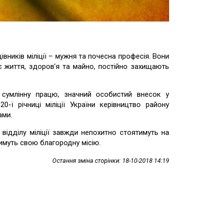
вників міліції – мужня та почесна професія. Вони
хнє життя, здоров’я та майно, постійно захищають
у сумлінну працю, значний особистий внесок у
-ї річниці міліції України керівництво району
ами.
відділу міліції завжди непохитно стоятимуть на
тимуть свою благородну місію.
Остання зміна сторінки: 18-10-2018 14:19