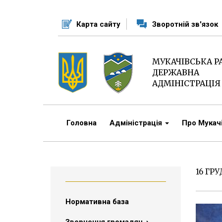
Перейти
до
Карта сайту
Зворотній зв'язок
основного
матеріалу
МУКАЧІВСЬКА 
ДЕРЖАВНА
АДМІНІСТРАЦІЯ
Головна
Адміністрація
Про Мука
16 ГР
Нормативна база