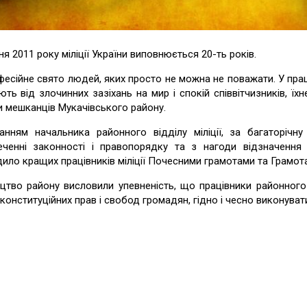
ня 2011 року міліції України виповнюється 20-ть років.
есійне свято людей, яких просто не можна не поважати. У праці
ють від злочинних зазіхань на мир і спокій співвітчизників, ї
и мешканців Мукачівського району.
анням начальника районного відділу міліції, за багаторічн
еченні законності і правопорядку та з нагоди відзначення 20
ило кращих працівників міліції Почесними грамотами та Грамот
цтво району висловили упевненість, що працівники районного 
 конституційних прав і свобод громадян, гідно і чесно виконува