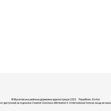
© Мукачівська районна державна адміністрація 2026
Розробник:
Divilon
ент доступний за ліцензією
Creative Commons Attribution 4.0 International license
, якщо не заз