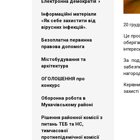
Електронна демократія
Інформаційні матеріали
«Як себе захистити від
20 груд
вірусних інфекцій».
Це проф
Безоплатна первинна
оберіга
правова допомога
інтерес
Містобудування та
За под
архітектура
забезп
нагород
ОГОЛОШЕННЯ про
Керівни
конкурс
захисті
Оборонна робота в
Мукачівському районі
Рішення районної комісії з
питань ТЕБ та НС,
тимчасової
протиепідемічної комісії