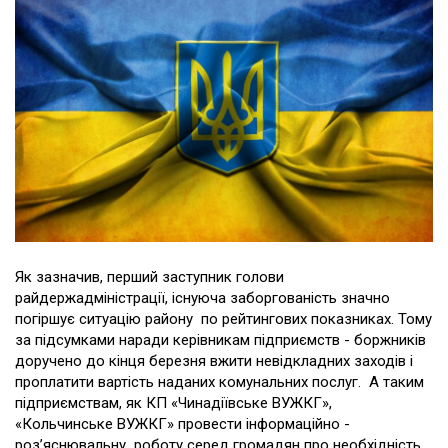
Як зазначив, перший заступник голови
райдержадміністрації, існуюча заборгованість значно
погіршує ситуацію району по рейтингових показниках. Тому
за підсумками наради керівникам підприємств - боржників
доручено до кінця березня вжити невідкладних заходів і
проплатити вартість наданих комунальних послуг. А таким
підприємствам, як КП «Чинадіївське ВУЖКГ»,
«Кольчинське ВУЖКГ» провести інформаційно -
роз’яснювальну роботу серед громадян про необхідність