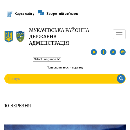
Перейти
до
Карта сайту
Зворотній зв'язок
основного
матеріалу
МУКАЧІВСЬКА РАЙОННА
Toggle
ДЕРЖАВНА
navigat
АДМІНІСТРАЦІЯ
Попередня версія порталу
ПОШУКОВА
ФОРМА
Пошук
10 БЕРЕЗНЯ