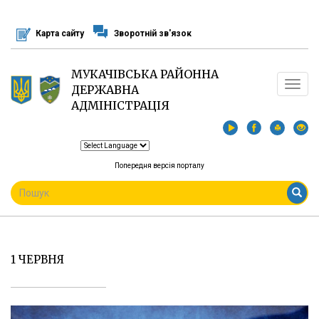
Перейти
до
Карта сайту
Зворотній зв'язок
основного
матеріалу
МУКАЧІВСЬКА РАЙОННА
Toggle
ДЕРЖАВНА
navigat
АДМІНІСТРАЦІЯ
Попередня версія порталу
ПОШУКОВА
ФОРМА
Пошук
1 ЧЕРВНЯ