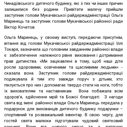
Чинадіївського дитячого будинку, які з тих чи інших причин
залишилися без родини. Привітати малечу прийшли
заступник голови Мукачівської райдержадміністрації Ольга
Маринець та заступник голови Мукачівської районної ради
Віктор Кочетов.
Ольга Маринець, у своєму виступі, передаючи присутнім,
вітання від голови Мукачівської райдержадміністрації Іллі
Токаря, зазначила що головним завданням районної влади
є забезпечення належного рівня виховання і дотримання
прав дитинства. «Ми зацікавлені в тому, щоб наші діти
росли здоровими, освіченими та щасливими людьми» -
сказала вона. Заступник голови райдержадміністрації
подякувала й тим хто завжди поруч з дітьми, хто
піклується про них і допомагає твердо стати на ноги, тобто
їх вихователям та наставникам. Вона побажала всім
здоров’я, здійснення мрій та Божої благодаті. З нагоди
свята від імені районної влади Ольга Маринець передала у
подарунок для вихованців дитячого будинку подарунки –
спортивний та розважальний інвентар. В свою чергу, для
гостей свята малюки підготували чудовий святковий
концерт. Вони від щирого серця та з дитячою