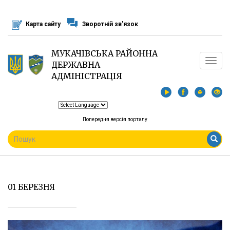
Перейти
до
Карта сайту
Зворотній зв'язок
основного
матеріалу
МУКАЧІВСЬКА РАЙОННА
Toggle
ДЕРЖАВНА
navigat
АДМІНІСТРАЦІЯ
Попередня версія порталу
ПОШУКОВА
ФОРМА
Пошук
01 БЕРЕЗНЯ