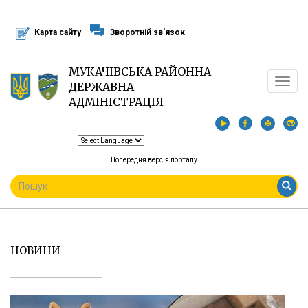
Перейти
до
Карта сайту
Зворотній зв'язок
основного
матеріалу
МУКАЧІВСЬКА РАЙОННА
Toggle
ДЕРЖАВНА
navigat
АДМІНІСТРАЦІЯ
Попередня версія порталу
ПОШУКОВА
ФОРМА
Пошук
НОВИНИ