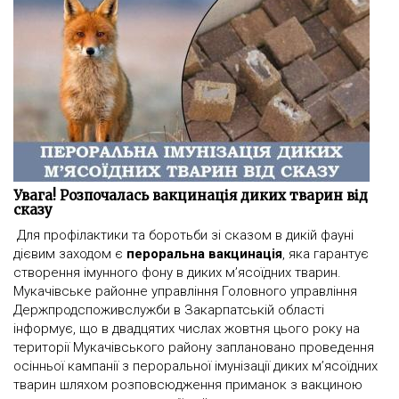
Увага! Розпочалась вакцинація диких тварин від
сказу
Для профілактики та боротьби зі сказом в дикій фауні
дієвим заходом є
пероральна вакцинація
, яка гарантує
створення імунного фону в диких м’ясоїдних тварин.
Мукачівське районне управління Головного управління
Держпродспоживслужби в Закарпатській області
інформує, що в двадцятих числах жовтня цього року на
території Мукачівського району заплановано проведення
осінньої кампанії з пероральної імунізації диких м’ясоїдних
тварин шляхом розповсюдження приманок з вакциною