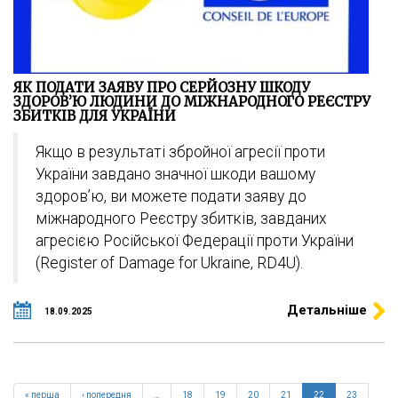
ЯК ПОДАТИ ЗАЯВУ ПРО СЕРЙОЗНУ ШКОДУ
ЗДОРОВ’Ю ЛЮДИНИ ДО МІЖНАРОДНОГО РЕЄСТРУ
ЗБИТКІВ ДЛЯ УКРАЇНИ
Якщо в результаті збройної агресії проти
України завдано значної шкоди вашому
здоров’ю, ви можете подати заяву до
міжнародного Реєстру збитків, завданих
агресією Російської Федерації проти України
(Register of Damage for Ukraine, RD4U).
Детальніше
18.09.2025
« перша
‹ попередня
…
18
19
20
21
22
23