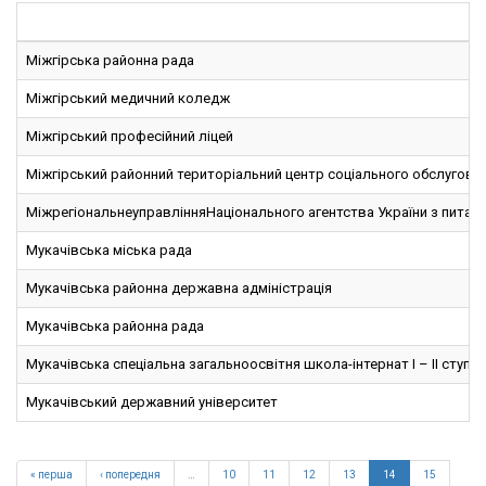
Міжгірська районна рада
Міжгірський медичний коледж
Міжгірський професійний ліцей
Міжгірський районний територіальний центр соціального обслуговув
МіжрегіональнеуправлінняНаціонального агентства України з питан
Мукачівська міська рада
Мукачівська районна державна адміністрація
Мукачівська районна рада
Мукачівська спеціальна загальноосвітня школа-інтернат І – ІІ ступе
Мукачівський державний університет
« перша
‹ попередня
…
10
11
12
13
14
15