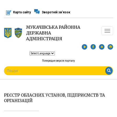
Перейти
до
Карта сайту
Зворотній зв'язок
основного
матеріалу
МУКАЧІВСЬКА РАЙОННА
Toggle
ДЕРЖАВНА
navigat
АДМІНІСТРАЦІЯ
Попередня версія порталу
ПОШУКОВА
ФОРМА
Пошук
РЕЄСТР ОБЛАСНИХ УСТАНОВ, ПІДПРИЄМСТВ ТА
ОРГАНІЗАЦІЙ